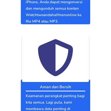
iPhone, Anda dapat mengonversi
dan mengunduh semua konten
Watchtwoandahalfmenonline ke
file MP4 atau MP3.
Aman dan Bersih
Keamanan perangkat penting bagi
kita semua. Lagi pula, kami
membawa data penting di