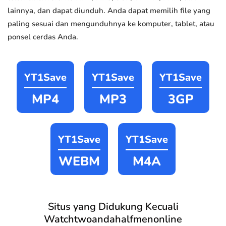
lainnya, dan dapat diunduh. Anda dapat memilih file yang
paling sesuai dan mengunduhnya ke komputer, tablet, atau
ponsel cerdas Anda.
YT1Save
YT1Save
YT1Save
MP4
MP3
3GP
YT1Save
YT1Save
WEBM
M4A
Situs yang Didukung Kecuali
Watchtwoandahalfmenonline