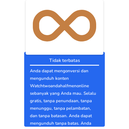
Tidak terbatas
Anda dapat mengonversi dan
mengunduh konten
Watchtwoandahalfmenonline
sebanyak yang Anda mau. Selalu
gratis, tanpa penundaan, tanpa
menunggu, tanpa pelambatan,
dan tanpa batasan. Anda dapat
mengunduh tanpa batas. Anda