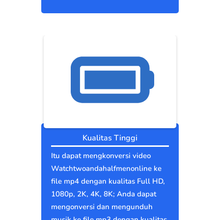
Kualitas Tinggi
Itu dapat mengkonversi video
Watchtwoandahalfmenonline ke
file mp4 dengan kualitas Full HD,
1080p, 2K, 4K, 8K; Anda dapat
mengonversi dan mengunduh
musik ke file mp3 dengan kualitas