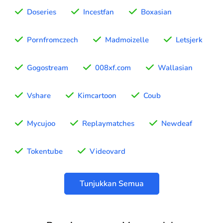
Doseries
Incestfan
Boxasian
Pornfromczech
Madmoizelle
Letsjerk
Gogostream
008xf.com
Wallasian
Vshare
Kimcartoon
Coub
Mycujoo
Replaymatches
Newdeaf
Tokentube
Videovard
Tunjukkan Semua