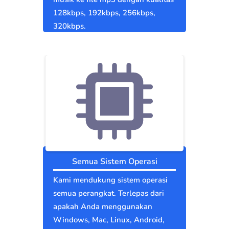
128kbps, 192kbps, 256kbps,
320kbps.
Semua Sistem Operasi
Kami mendukung sistem operasi
semua perangkat. Terlepas dari
apakah Anda menggunakan
Windows, Mac, Linux, Android,