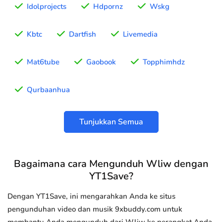
Idolprojects
Hdpornz
Wskg
Kbtc
Dartfish
Livemedia
Mat6tube
Gaobook
Topphimhdz
Qurbaanhua
Tunjukkan Semua
Bagaimana cara Mengunduh Wliw dengan
YT1Save?
Dengan YT1Save, ini mengarahkan Anda ke situs
pengunduhan video dan musik 9xbuddy.com untuk