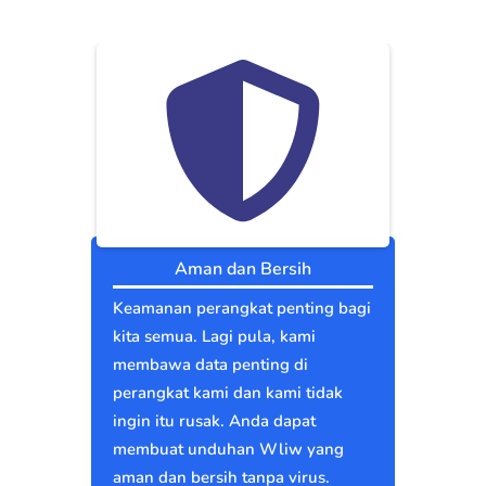
Aman dan Bersih
Keamanan perangkat penting bagi
kita semua. Lagi pula, kami
membawa data penting di
perangkat kami dan kami tidak
ingin itu rusak. Anda dapat
membuat unduhan Wliw yang
aman dan bersih tanpa virus.