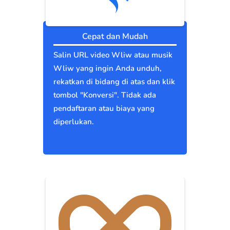
Cepat dan Mudah
Salin URL video Wliw atau musik
Wliw yang ingin Anda unduh,
rekatkan di bidang di atas dan klik
tombol "Konversi". Tidak ada
pendaftaran atau biaya yang
diperlukan.