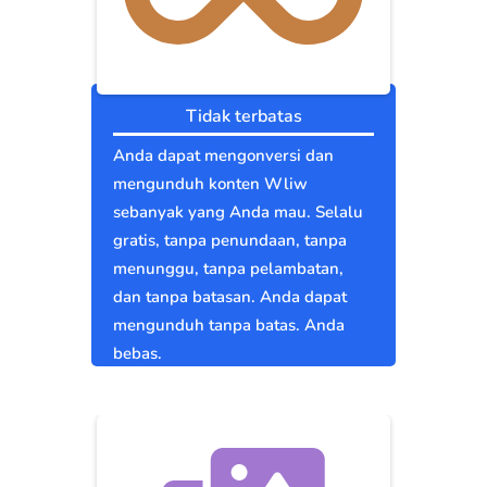
Tidak terbatas
Anda dapat mengonversi dan
mengunduh konten Wliw
sebanyak yang Anda mau. Selalu
gratis, tanpa penundaan, tanpa
menunggu, tanpa pelambatan,
dan tanpa batasan. Anda dapat
mengunduh tanpa batas. Anda
bebas.