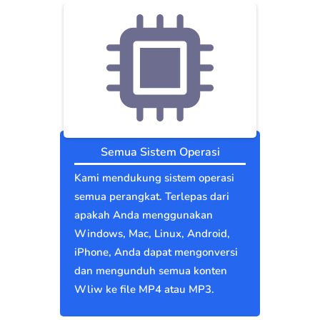
Semua Sistem Operasi
Kami mendukung sistem operasi
semua perangkat. Terlepas dari
apakah Anda menggunakan
Windows, Mac, Linux, Android,
iPhone, Anda dapat mengonversi
dan mengunduh semua konten
Wliw ke file MP4 atau MP3.