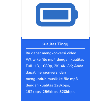
Kualitas Tinggi
Itu dapat mengkonversi video
Wliw ke file mp4 dengan kualitas
Full HD, 1080p, 2K, 4K, 8K; Anda
dapat mengonversi dan
mengunduh musik ke file mp3
dengan kualitas 128kbps,
192kbps, 256kbps, 320kbps.