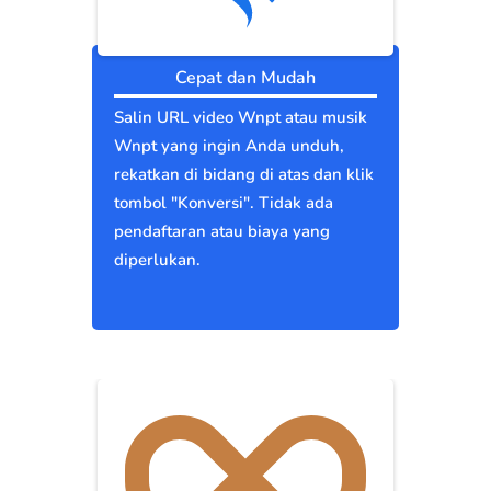
Cepat dan Mudah
Salin URL video Wnpt atau musik
Wnpt yang ingin Anda unduh,
rekatkan di bidang di atas dan klik
tombol "Konversi". Tidak ada
pendaftaran atau biaya yang
diperlukan.