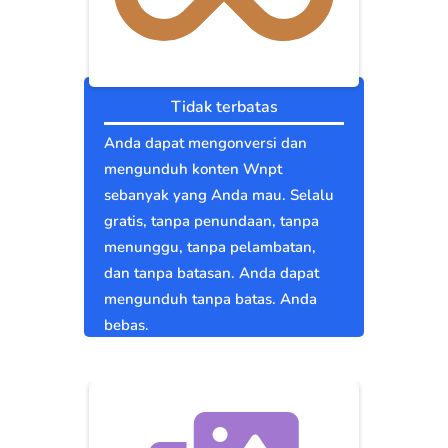
Tidak terbatas
Anda dapat mengonversi dan
mengunduh konten Wnpt
sebanyak yang Anda mau. Selalu
gratis, tanpa penundaan, tanpa
menunggu, tanpa pelambatan,
dan tanpa batasan. Anda dapat
mengunduh tanpa batas. Anda
bebas.