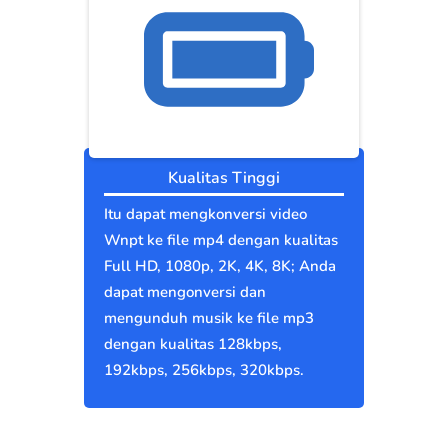
Kualitas Tinggi
Itu dapat mengkonversi video
Wnpt ke file mp4 dengan kualitas
Full HD, 1080p, 2K, 4K, 8K; Anda
dapat mengonversi dan
mengunduh musik ke file mp3
dengan kualitas 128kbps,
192kbps, 256kbps, 320kbps.