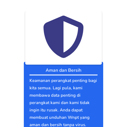
Aman dan Bersih
Keamanan perangkat penting bagi
kita semua. Lagi pula, kami
membawa data penting di
perangkat kami dan kami tidak
ingin itu rusak. Anda dapat
membuat unduhan Wnpt yang
aman dan bersih tanpa virus.