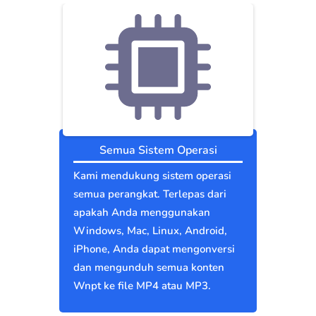
Semua Sistem Operasi
Kami mendukung sistem operasi
semua perangkat. Terlepas dari
apakah Anda menggunakan
Windows, Mac, Linux, Android,
iPhone, Anda dapat mengonversi
dan mengunduh semua konten
Wnpt ke file MP4 atau MP3.