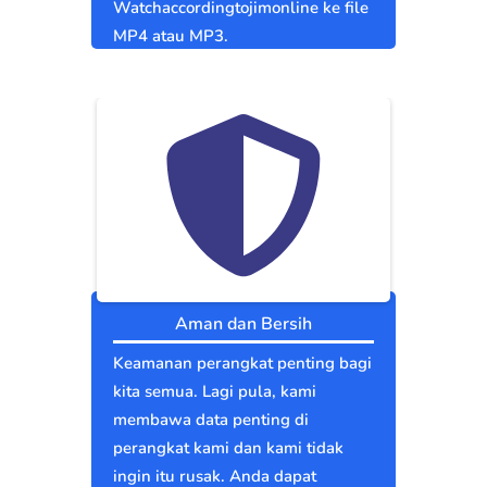
Watchaccordingtojimonline ke file
MP4 atau MP3.
Aman dan Bersih
Keamanan perangkat penting bagi
kita semua. Lagi pula, kami
membawa data penting di
perangkat kami dan kami tidak
ingin itu rusak. Anda dapat