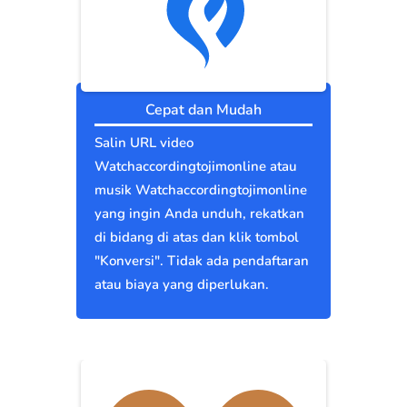
Cepat dan Mudah
Salin URL video
Watchaccordingtojimonline atau
musik Watchaccordingtojimonline
yang ingin Anda unduh, rekatkan
di bidang di atas dan klik tombol
"Konversi". Tidak ada pendaftaran
atau biaya yang diperlukan.