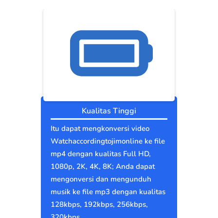
Kualitas Tinggi
Itu dapat mengkonversi video
Watchaccordingtojimonline ke file
mp4 dengan kualitas Full HD,
1080p, 2K, 4K, 8K; Anda dapat
mengonversi dan mengunduh
musik ke file mp3 dengan kualitas
128kbps, 192kbps, 256kbps,
320kbps.