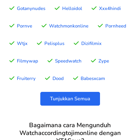
Gotanynudes
Helloidol
Xxx4hindi
Pornve
Watchmonkonline
Pornheed
Wtjx
Pelisplus
Dizifilmix
Filmywap
Speedwatch
Zype
Fruiterry
Dood
Babesxcam
Tunjukkan Semua
Bagaimana cara Mengunduh
Watchaccordingtojimonline dengan