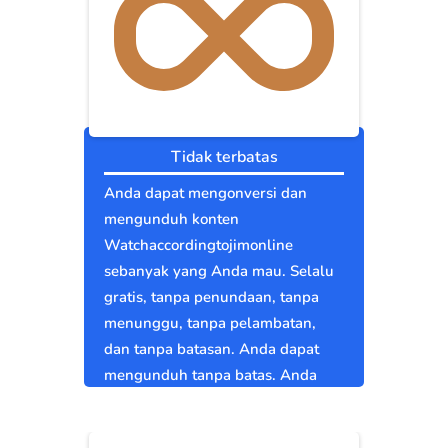
Tidak terbatas
Anda dapat mengonversi dan
mengunduh konten
Watchaccordingtojimonline
sebanyak yang Anda mau. Selalu
gratis, tanpa penundaan, tanpa
menunggu, tanpa pelambatan,
dan tanpa batasan. Anda dapat
mengunduh tanpa batas. Anda
bebas.