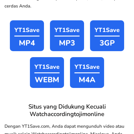
cerdas Anda.
YT1Save
YT1Save
YT1Save
MP4
MP3
3GP
YT1Save
YT1Save
WEBM
M4A
Situs yang Didukung Kecuali
Watchaccordingtojimonline
Dengan YT1Save.com, Anda dapat mengunduh video atau