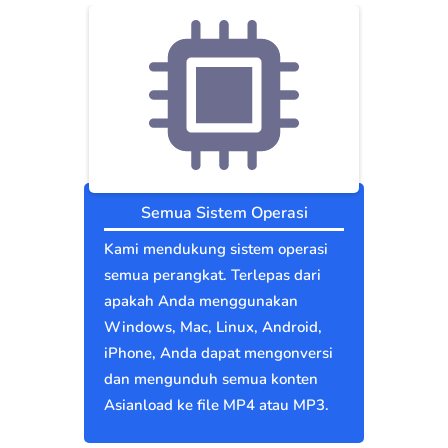
Semua Sistem Operasi
Kami mendukung sistem operasi
semua perangkat. Terlepas dari
apakah Anda menggunakan
Windows, Mac, Linux, Android,
iPhone, Anda dapat mengonversi
dan mengunduh semua konten
Asianload ke file MP4 atau MP3.