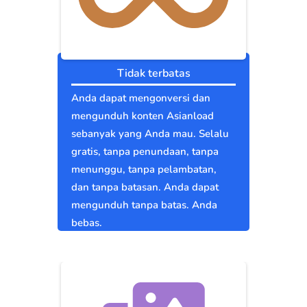
Tidak terbatas
Anda dapat mengonversi dan
mengunduh konten Asianload
sebanyak yang Anda mau. Selalu
gratis, tanpa penundaan, tanpa
menunggu, tanpa pelambatan,
dan tanpa batasan. Anda dapat
mengunduh tanpa batas. Anda
bebas.