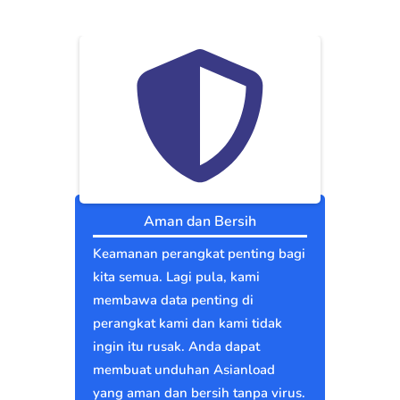
Aman dan Bersih
Keamanan perangkat penting bagi
kita semua. Lagi pula, kami
membawa data penting di
perangkat kami dan kami tidak
ingin itu rusak. Anda dapat
membuat unduhan Asianload
yang aman dan bersih tanpa virus.