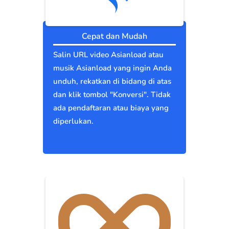
Cepat dan Mudah
Salin URL video Asianload atau
musik Asianload yang ingin Anda
unduh, rekatkan di bidang di atas
dan klik tombol "Konversi". Tidak
ada pendaftaran atau biaya yang
diperlukan.