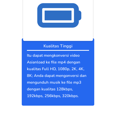
Kualitas Tinggi
Itu dapat mengkonversi video
Asianload ke file mp4 dengan
kualitas Full HD, 1080p, 2K, 4K,
8K; Anda dapat mengonversi dan
mengunduh musik ke file mp3
dengan kualitas 128kbps,
192kbps, 256kbps, 320kbps.