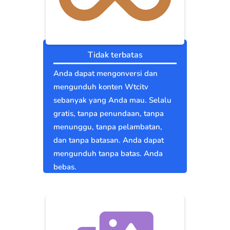
Tidak terbatas
Anda dapat mengonversi dan
mengunduh konten Wtcitv
sebanyak yang Anda mau. Selalu
gratis, tanpa penundaan, tanpa
menunggu, tanpa pelambatan,
dan tanpa batasan. Anda dapat
mengunduh tanpa batas. Anda
bebas.