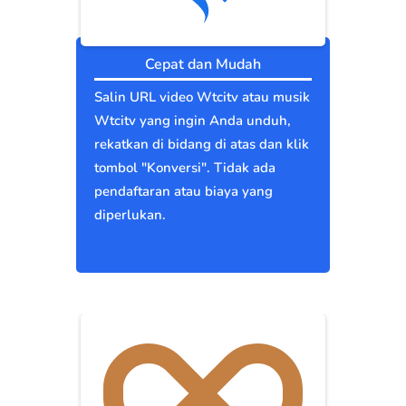
Cepat dan Mudah
Salin URL video Wtcitv atau musik
Wtcitv yang ingin Anda unduh,
rekatkan di bidang di atas dan klik
tombol "Konversi". Tidak ada
pendaftaran atau biaya yang
diperlukan.