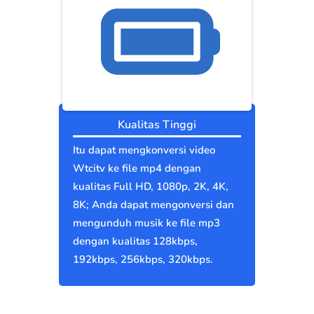
Kualitas Tinggi
Itu dapat mengkonversi video
Wtcitv ke file mp4 dengan
kualitas Full HD, 1080p, 2K, 4K,
8K; Anda dapat mengonversi dan
mengunduh musik ke file mp3
dengan kualitas 128kbps,
192kbps, 256kbps, 320kbps.