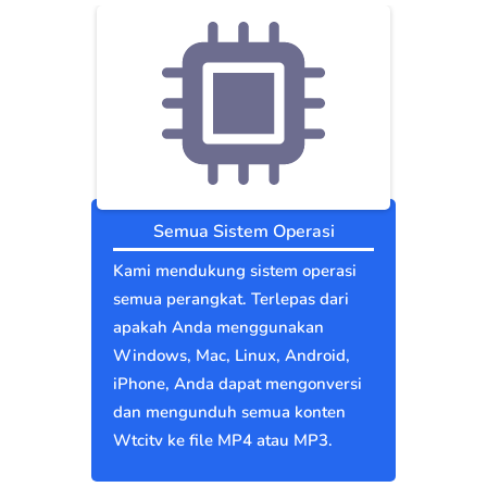
Semua Sistem Operasi
Kami mendukung sistem operasi
semua perangkat. Terlepas dari
apakah Anda menggunakan
Windows, Mac, Linux, Android,
iPhone, Anda dapat mengonversi
dan mengunduh semua konten
Wtcitv ke file MP4 atau MP3.