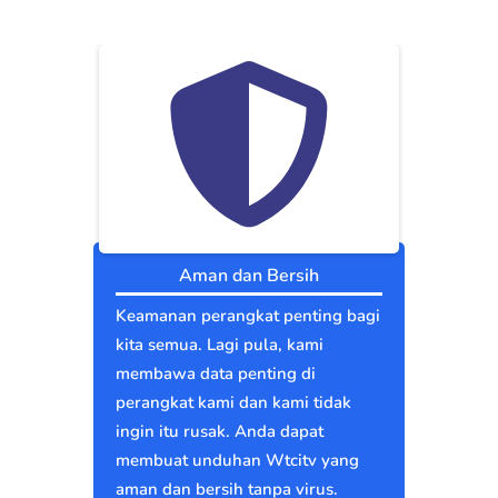
Aman dan Bersih
Keamanan perangkat penting bagi
kita semua. Lagi pula, kami
membawa data penting di
perangkat kami dan kami tidak
ingin itu rusak. Anda dapat
membuat unduhan Wtcitv yang
aman dan bersih tanpa virus.