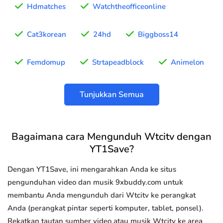
Hdmatches
Watchtheofficeonline
Cat3korean
24hd
Biggboss14
Femdomup
Strtapeadblock
Animelon
Tunjukkan Semua
Bagaimana cara Mengunduh Wtcitv dengan
YT1Save?
Dengan YT1Save, ini mengarahkan Anda ke situs
pengunduhan video dan musik 9xbuddy.com untuk
membantu Anda mengunduh dari Wtcitv ke perangkat
Anda (perangkat pintar seperti komputer, tablet, ponsel).
Rekatkan tautan sumber video atau musik Wtcitv ke area