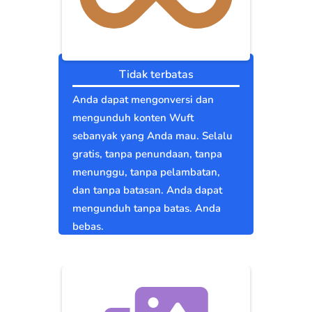
Tidak terbatas
Anda dapat mengonversi dan
mengunduh konten Wuft
sebanyak yang Anda mau. Selalu
gratis, tanpa penundaan, tanpa
menunggu, tanpa pelambatan,
dan tanpa batasan. Anda dapat
mengunduh tanpa batas. Anda
bebas.