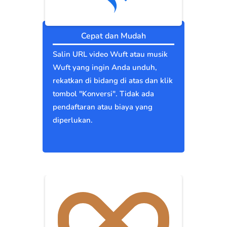
Cepat dan Mudah
Salin URL video Wuft atau musik
Wuft yang ingin Anda unduh,
rekatkan di bidang di atas dan klik
tombol "Konversi". Tidak ada
pendaftaran atau biaya yang
diperlukan.