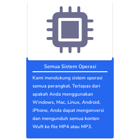
Semua Sistem Operasi
Kami mendukung sistem operasi
semua perangkat. Terlepas dari
apakah Anda menggunakan
Windows, Mac, Linux, Android,
iPhone, Anda dapat mengonversi
dan mengunduh semua konten
Wuft ke file MP4 atau MP3.