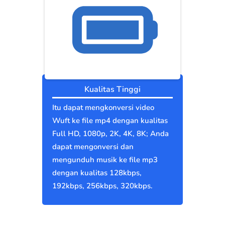
Kualitas Tinggi
Itu dapat mengkonversi video
Wuft ke file mp4 dengan kualitas
Full HD, 1080p, 2K, 4K, 8K; Anda
dapat mengonversi dan
mengunduh musik ke file mp3
dengan kualitas 128kbps,
192kbps, 256kbps, 320kbps.