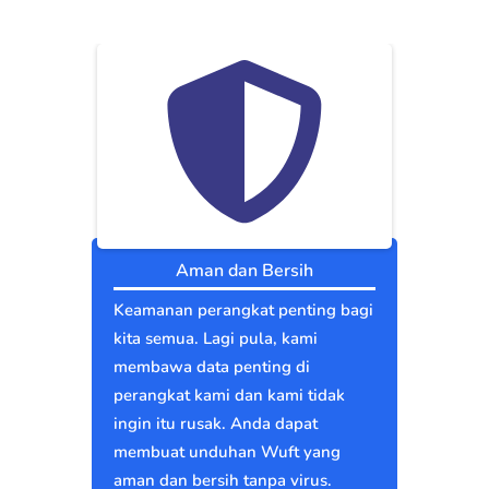
Aman dan Bersih
Keamanan perangkat penting bagi
kita semua. Lagi pula, kami
membawa data penting di
perangkat kami dan kami tidak
ingin itu rusak. Anda dapat
membuat unduhan Wuft yang
aman dan bersih tanpa virus.