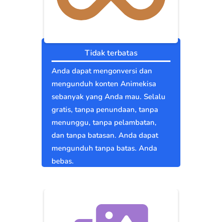
Tidak terbatas
Anda dapat mengonversi dan
mengunduh konten Animekisa
sebanyak yang Anda mau. Selalu
gratis, tanpa penundaan, tanpa
menunggu, tanpa pelambatan,
dan tanpa batasan. Anda dapat
mengunduh tanpa batas. Anda
bebas.