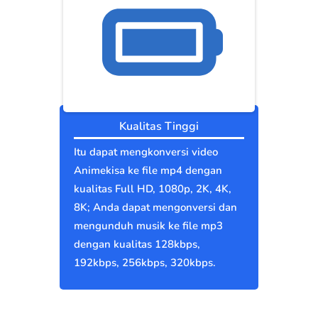
Kualitas Tinggi
Itu dapat mengkonversi video
Animekisa ke file mp4 dengan
kualitas Full HD, 1080p, 2K, 4K,
8K; Anda dapat mengonversi dan
mengunduh musik ke file mp3
dengan kualitas 128kbps,
192kbps, 256kbps, 320kbps.