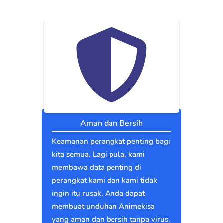
Aman dan Bersih
Keamanan perangkat penting bagi
kita semua. Lagi pula, kami
membawa data penting di
perangkat kami dan kami tidak
ingin itu rusak. Anda dapat
membuat unduhan Animekisa
yang aman dan bersih tanpa virus.