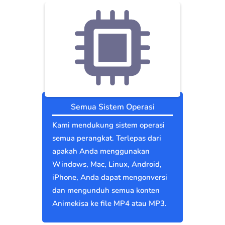
Semua Sistem Operasi
Kami mendukung sistem operasi
semua perangkat. Terlepas dari
apakah Anda menggunakan
Windows, Mac, Linux, Android,
iPhone, Anda dapat mengonversi
dan mengunduh semua konten
Animekisa ke file MP4 atau MP3.