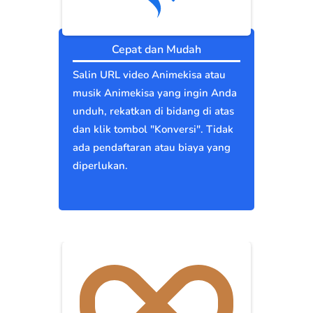
Cepat dan Mudah
Salin URL video Animekisa atau
musik Animekisa yang ingin Anda
unduh, rekatkan di bidang di atas
dan klik tombol "Konversi". Tidak
ada pendaftaran atau biaya yang
diperlukan.