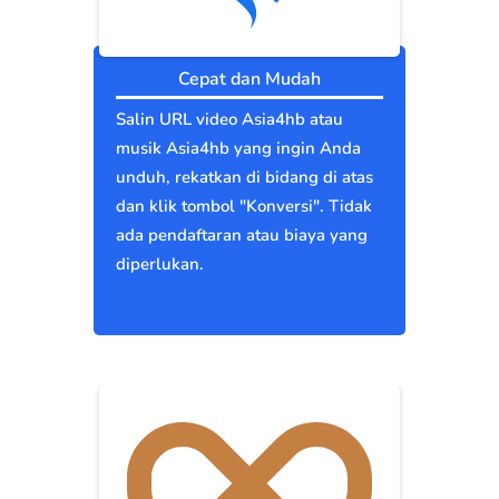
Cepat dan Mudah
Salin URL video Asia4hb atau
musik Asia4hb yang ingin Anda
unduh, rekatkan di bidang di atas
dan klik tombol "Konversi". Tidak
ada pendaftaran atau biaya yang
diperlukan.