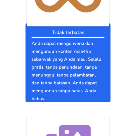
Tidak terbatas
Anda dapat mengonversi dan
mengunduh konten Asia4hb
sebanyak yang Anda mau. Selalu
gratis, tanpa penundaan, tanpa
menunggu, tanpa pelambatan,
dan tanpa batasan. Anda dapat
mengunduh tanpa batas. Anda
bebas.