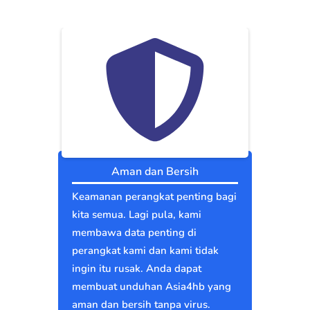
Aman dan Bersih
Keamanan perangkat penting bagi
kita semua. Lagi pula, kami
membawa data penting di
perangkat kami dan kami tidak
ingin itu rusak. Anda dapat
membuat unduhan Asia4hb yang
aman dan bersih tanpa virus.