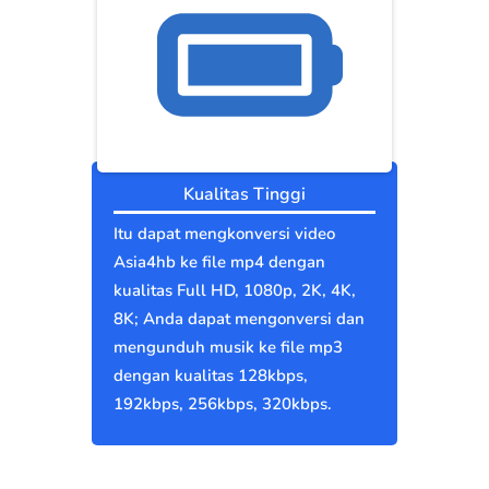
Kualitas Tinggi
Itu dapat mengkonversi video
Asia4hb ke file mp4 dengan
kualitas Full HD, 1080p, 2K, 4K,
8K; Anda dapat mengonversi dan
mengunduh musik ke file mp3
dengan kualitas 128kbps,
192kbps, 256kbps, 320kbps.