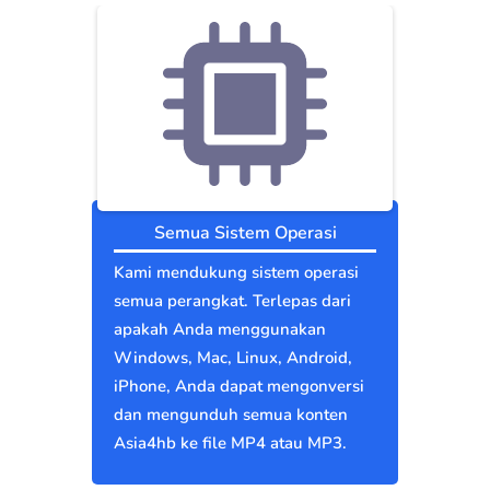
Semua Sistem Operasi
Kami mendukung sistem operasi
semua perangkat. Terlepas dari
apakah Anda menggunakan
Windows, Mac, Linux, Android,
iPhone, Anda dapat mengonversi
dan mengunduh semua konten
Asia4hb ke file MP4 atau MP3.