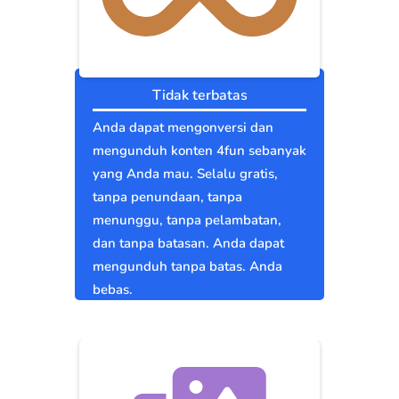
Tidak terbatas
Anda dapat mengonversi dan
mengunduh konten 4fun sebanyak
yang Anda mau. Selalu gratis,
tanpa penundaan, tanpa
menunggu, tanpa pelambatan,
dan tanpa batasan. Anda dapat
mengunduh tanpa batas. Anda
bebas.