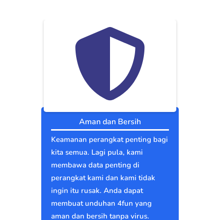
Aman dan Bersih
Keamanan perangkat penting bagi
kita semua. Lagi pula, kami
membawa data penting di
perangkat kami dan kami tidak
ingin itu rusak. Anda dapat
membuat unduhan 4fun yang
aman dan bersih tanpa virus.