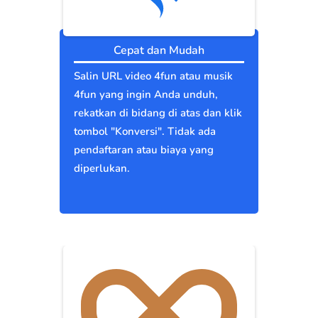
Cepat dan Mudah
Salin URL video 4fun atau musik
4fun yang ingin Anda unduh,
rekatkan di bidang di atas dan klik
tombol "Konversi". Tidak ada
pendaftaran atau biaya yang
diperlukan.