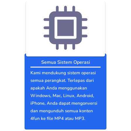
Semua Sistem Operasi
Kami mendukung sistem operasi
semua perangkat. Terlepas dari
apakah Anda menggunakan
Windows, Mac, Linux, Android,
iPhone, Anda dapat mengonversi
dan mengunduh semua konten
4fun ke file MP4 atau MP3.