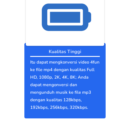
Kualitas Tinggi
Itu dapat mengkonversi video 4fun
ke file mp4 dengan kualitas Full
HD, 1080p, 2K, 4K, 8K; Anda
dapat mengonversi dan
mengunduh musik ke file mp3
dengan kualitas 128kbps,
192kbps, 256kbps, 320kbps.