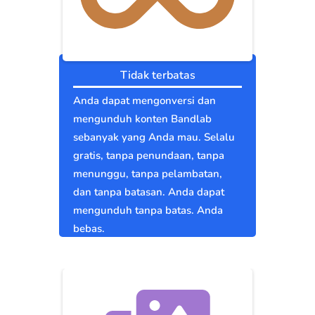
Tidak terbatas
Anda dapat mengonversi dan
mengunduh konten Bandlab
sebanyak yang Anda mau. Selalu
gratis, tanpa penundaan, tanpa
menunggu, tanpa pelambatan,
dan tanpa batasan. Anda dapat
mengunduh tanpa batas. Anda
bebas.