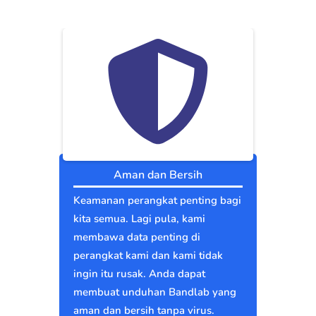
Aman dan Bersih
Keamanan perangkat penting bagi
kita semua. Lagi pula, kami
membawa data penting di
perangkat kami dan kami tidak
ingin itu rusak. Anda dapat
membuat unduhan Bandlab yang
aman dan bersih tanpa virus.