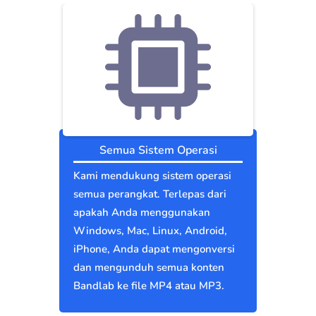
Semua Sistem Operasi
Kami mendukung sistem operasi
semua perangkat. Terlepas dari
apakah Anda menggunakan
Windows, Mac, Linux, Android,
iPhone, Anda dapat mengonversi
dan mengunduh semua konten
Bandlab ke file MP4 atau MP3.