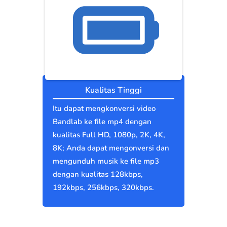
Kualitas Tinggi
Itu dapat mengkonversi video
Bandlab ke file mp4 dengan
kualitas Full HD, 1080p, 2K, 4K,
8K; Anda dapat mengonversi dan
mengunduh musik ke file mp3
dengan kualitas 128kbps,
192kbps, 256kbps, 320kbps.