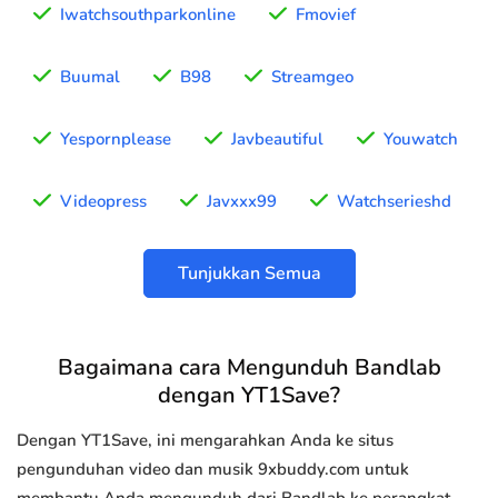
Iwatchsouthparkonline
Fmovief
Buumal
B98
Streamgeo
Yespornplease
Javbeautiful
Youwatch
Videopress
Javxxx99
Watchserieshd
Tunjukkan Semua
Bagaimana cara Mengunduh Bandlab
dengan YT1Save?
Dengan YT1Save, ini mengarahkan Anda ke situs
pengunduhan video dan musik 9xbuddy.com untuk