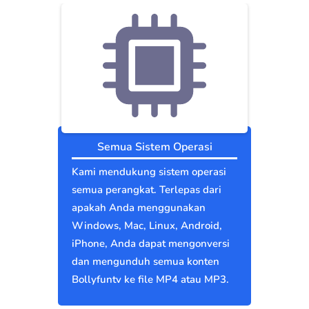
Semua Sistem Operasi
Kami mendukung sistem operasi
semua perangkat. Terlepas dari
apakah Anda menggunakan
Windows, Mac, Linux, Android,
iPhone, Anda dapat mengonversi
dan mengunduh semua konten
Bollyfuntv ke file MP4 atau MP3.