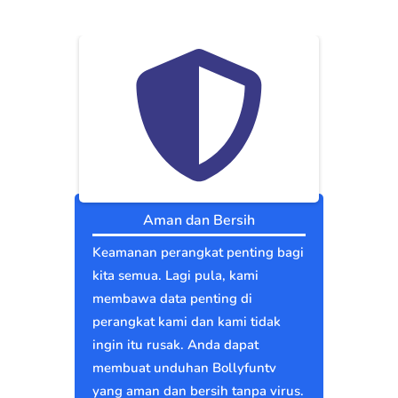
Aman dan Bersih
Keamanan perangkat penting bagi
kita semua. Lagi pula, kami
membawa data penting di
perangkat kami dan kami tidak
ingin itu rusak. Anda dapat
membuat unduhan Bollyfuntv
yang aman dan bersih tanpa virus.