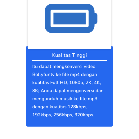
Kualitas Tinggi
Itu dapat mengkonversi video
Bollyfuntv ke file mp4 dengan
kualitas Full HD, 1080p, 2K, 4K,
8K; Anda dapat mengonversi dan
mengunduh musik ke file mp3
dengan kualitas 128kbps,
192kbps, 256kbps, 320kbps.