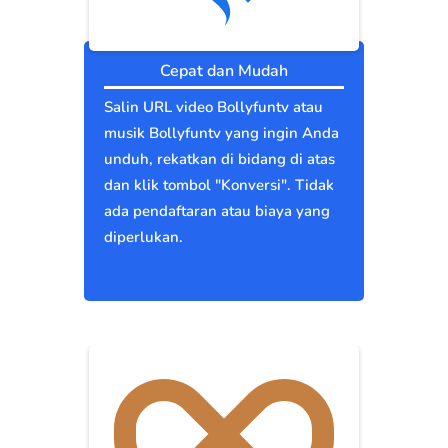
Cepat dan Mudah
Salin URL video Bollyfuntv atau
musik Bollyfuntv yang ingin Anda
unduh, rekatkan di bidang di atas
dan klik tombol "Konversi". Tidak
ada pendaftaran atau biaya yang
diperlukan.