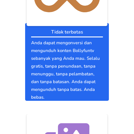
Tidak terbatas
Anda dapat mengonversi dan
mengunduh konten Bollyfuntv
sebanyak yang Anda mau. Selalu
gratis, tanpa penundaan, tanpa
menunggu, tanpa pelambatan,
dan tanpa batasan. Anda dapat
mengunduh tanpa batas. Anda
bebas.