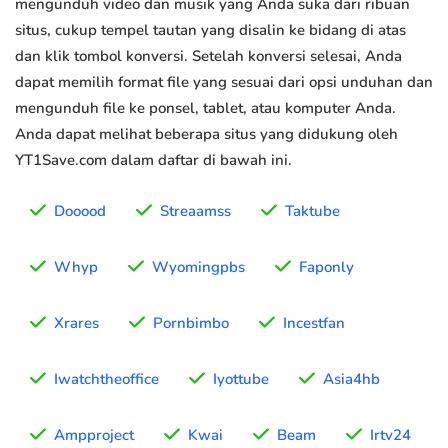
mengunduh video dan musik yang Anda suka dari ribuan
situs, cukup tempel tautan yang disalin ke bidang di atas
dan klik tombol konversi. Setelah konversi selesai, Anda
dapat memilih format file yang sesuai dari opsi unduhan dan
mengunduh file ke ponsel, tablet, atau komputer Anda.
Anda dapat melihat beberapa situs yang didukung oleh
YT1Save.com dalam daftar di bawah ini.
Dooood
Streaamss
Taktube
Whyp
Wyomingpbs
Faponly
Xrares
Pornbimbo
Incestfan
Iwatchtheoffice
Iyottube
Asia4hb
Ampproject
Kwai
Beam
Irtv24