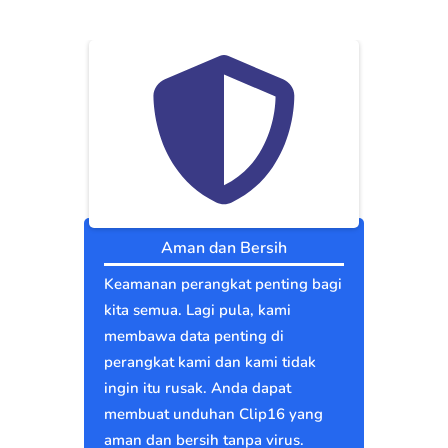
Aman dan Bersih
Keamanan perangkat penting bagi
kita semua. Lagi pula, kami
membawa data penting di
perangkat kami dan kami tidak
ingin itu rusak. Anda dapat
membuat unduhan Clip16 yang
aman dan bersih tanpa virus.