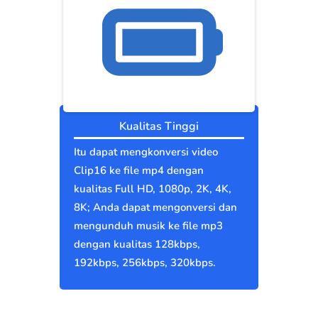
Kualitas Tinggi
Itu dapat mengkonversi video
Clip16 ke file mp4 dengan
kualitas Full HD, 1080p, 2K, 4K,
8K; Anda dapat mengonversi dan
mengunduh musik ke file mp3
dengan kualitas 128kbps,
192kbps, 256kbps, 320kbps.