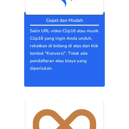
Cepat dan Mudah
Salin URL video Clip16 atau musik
Clip16 yang ingin Anda unduh,
rekatkan di bidang di atas dan klik
tombol "Konversi". Tidak ada
pendaftaran atau biaya yang
diperlukan.