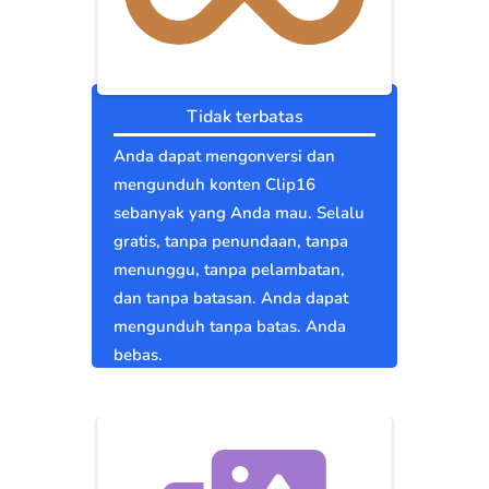
Tidak terbatas
Anda dapat mengonversi dan
mengunduh konten Clip16
sebanyak yang Anda mau. Selalu
gratis, tanpa penundaan, tanpa
menunggu, tanpa pelambatan,
dan tanpa batasan. Anda dapat
mengunduh tanpa batas. Anda
bebas.