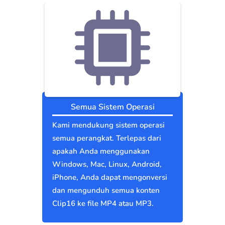
Semua Sistem Operasi
Kami mendukung sistem operasi
semua perangkat. Terlepas dari
apakah Anda menggunakan
Windows, Mac, Linux, Android,
iPhone, Anda dapat mengonversi
dan mengunduh semua konten
Clip16 ke file MP4 atau MP3.