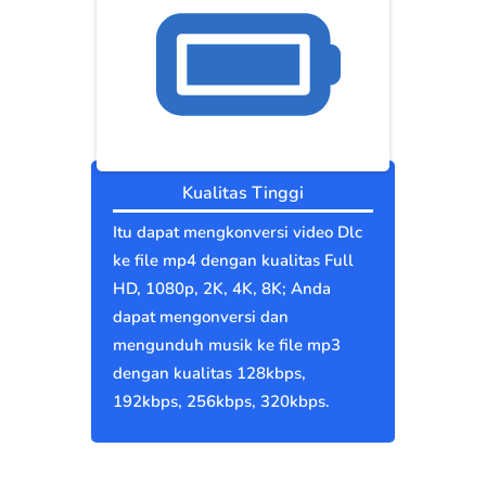
Kualitas Tinggi
Itu dapat mengkonversi video Dlc
ke file mp4 dengan kualitas Full
HD, 1080p, 2K, 4K, 8K; Anda
dapat mengonversi dan
mengunduh musik ke file mp3
dengan kualitas 128kbps,
192kbps, 256kbps, 320kbps.