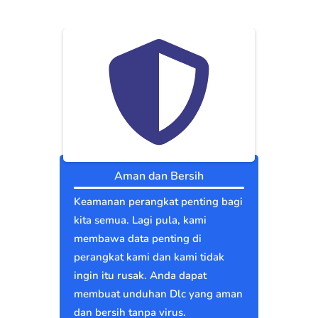
Aman dan Bersih
Keamanan perangkat penting bagi
kita semua. Lagi pula, kami
membawa data penting di
perangkat kami dan kami tidak
ingin itu rusak. Anda dapat
membuat unduhan Dlc yang aman
dan bersih tanpa virus.