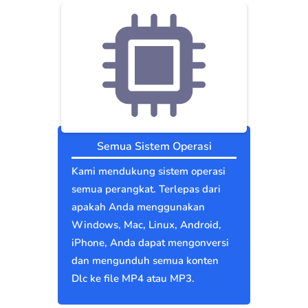
Semua Sistem Operasi
Kami mendukung sistem operasi
semua perangkat. Terlepas dari
apakah Anda menggunakan
Windows, Mac, Linux, Android,
iPhone, Anda dapat mengonversi
dan mengunduh semua konten
Dlc ke file MP4 atau MP3.