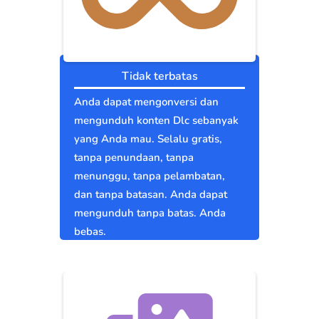
Tidak terbatas
Anda dapat mengonversi dan
mengunduh konten Dlc sebanyak
yang Anda mau. Selalu gratis,
tanpa penundaan, tanpa
menunggu, tanpa pelambatan,
dan tanpa batasan. Anda dapat
mengunduh tanpa batas. Anda
bebas.