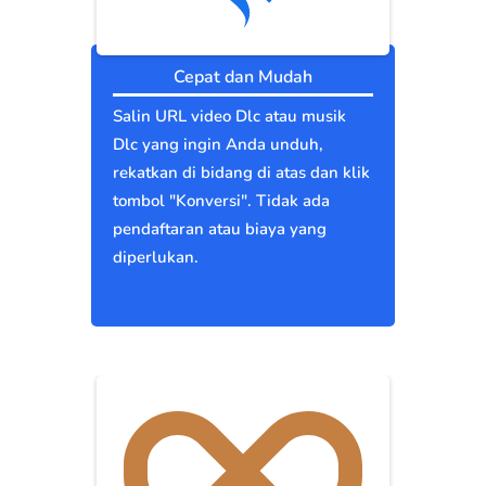
Cepat dan Mudah
Salin URL video Dlc atau musik
Dlc yang ingin Anda unduh,
rekatkan di bidang di atas dan klik
tombol "Konversi". Tidak ada
pendaftaran atau biaya yang
diperlukan.