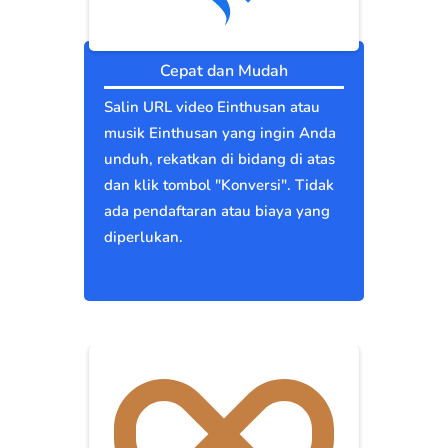
Cepat dan Mudah
Salin URL video Einthusan atau
musik Einthusan yang ingin Anda
unduh, rekatkan di bidang di atas
dan klik tombol "Konversi". Tidak
ada pendaftaran atau biaya yang
diperlukan.