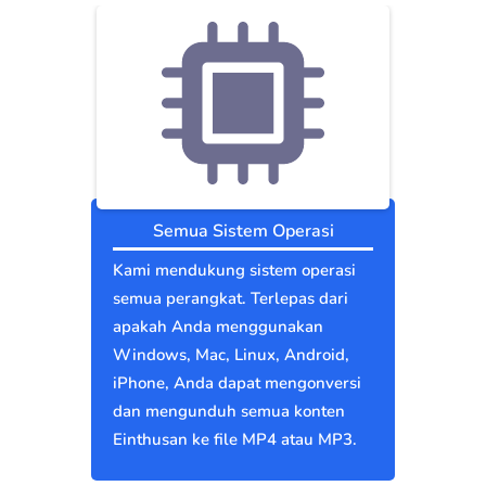
Semua Sistem Operasi
Kami mendukung sistem operasi
semua perangkat. Terlepas dari
apakah Anda menggunakan
Windows, Mac, Linux, Android,
iPhone, Anda dapat mengonversi
dan mengunduh semua konten
Einthusan ke file MP4 atau MP3.