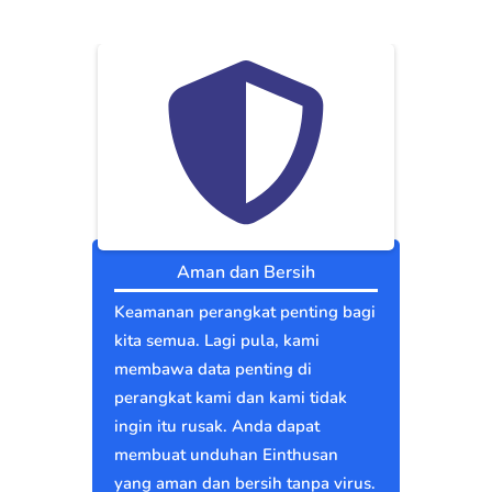
Aman dan Bersih
Keamanan perangkat penting bagi
kita semua. Lagi pula, kami
membawa data penting di
perangkat kami dan kami tidak
ingin itu rusak. Anda dapat
membuat unduhan Einthusan
yang aman dan bersih tanpa virus.