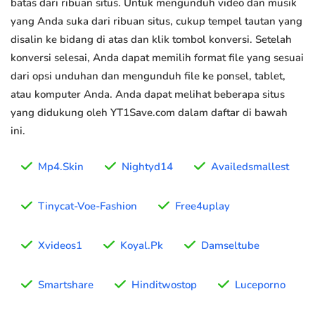
batas dari ribuan situs. Untuk mengunduh video dan musik
yang Anda suka dari ribuan situs, cukup tempel tautan yang
disalin ke bidang di atas dan klik tombol konversi. Setelah
konversi selesai, Anda dapat memilih format file yang sesuai
dari opsi unduhan dan mengunduh file ke ponsel, tablet,
atau komputer Anda. Anda dapat melihat beberapa situs
yang didukung oleh YT1Save.com dalam daftar di bawah
ini.
Mp4.Skin
Nightyd14
Availedsmallest
Tinycat-Voe-Fashion
Free4uplay
Xvideos1
Koyal.Pk
Damseltube
Smartshare
Hinditwostop
Luceporno