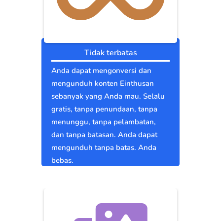
Tidak terbatas
Anda dapat mengonversi dan
mengunduh konten Einthusan
sebanyak yang Anda mau. Selalu
gratis, tanpa penundaan, tanpa
menunggu, tanpa pelambatan,
dan tanpa batasan. Anda dapat
mengunduh tanpa batas. Anda
bebas.