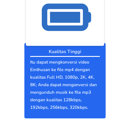
Kualitas Tinggi
Itu dapat mengkonversi video
Einthusan ke file mp4 dengan
kualitas Full HD, 1080p, 2K, 4K,
8K; Anda dapat mengonversi dan
mengunduh musik ke file mp3
dengan kualitas 128kbps,
192kbps, 256kbps, 320kbps.