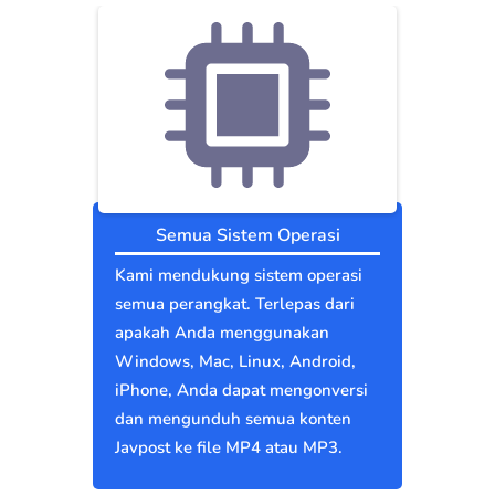
Semua Sistem Operasi
Kami mendukung sistem operasi
semua perangkat. Terlepas dari
apakah Anda menggunakan
Windows, Mac, Linux, Android,
iPhone, Anda dapat mengonversi
dan mengunduh semua konten
Javpost ke file MP4 atau MP3.