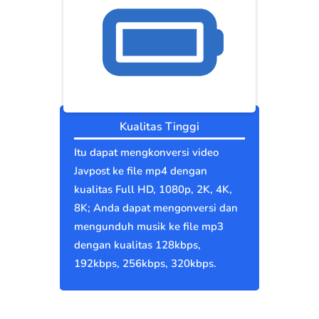
Kualitas Tinggi
Itu dapat mengkonversi video
Javpost ke file mp4 dengan
kualitas Full HD, 1080p, 2K, 4K,
8K; Anda dapat mengonversi dan
mengunduh musik ke file mp3
dengan kualitas 128kbps,
192kbps, 256kbps, 320kbps.