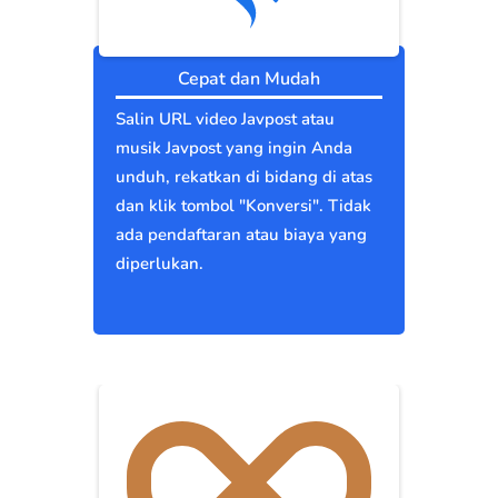
Cepat dan Mudah
Salin URL video Javpost atau
musik Javpost yang ingin Anda
unduh, rekatkan di bidang di atas
dan klik tombol "Konversi". Tidak
ada pendaftaran atau biaya yang
diperlukan.