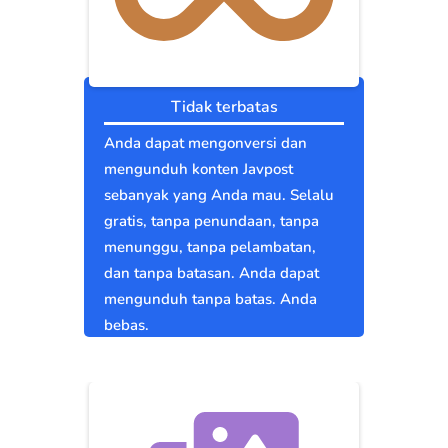
Tidak terbatas
Anda dapat mengonversi dan
mengunduh konten Javpost
sebanyak yang Anda mau. Selalu
gratis, tanpa penundaan, tanpa
menunggu, tanpa pelambatan,
dan tanpa batasan. Anda dapat
mengunduh tanpa batas. Anda
bebas.