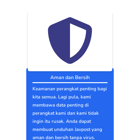
Aman dan Bersih
Keamanan perangkat penting bagi
kita semua. Lagi pula, kami
membawa data penting di
perangkat kami dan kami tidak
ingin itu rusak. Anda dapat
membuat unduhan Javpost yang
aman dan bersih tanpa virus.