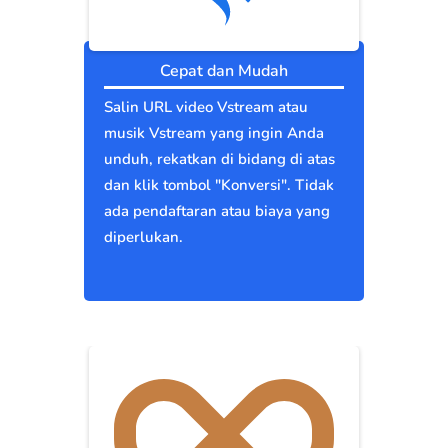
Cepat dan Mudah
Salin URL video Vstream atau
musik Vstream yang ingin Anda
unduh, rekatkan di bidang di atas
dan klik tombol "Konversi". Tidak
ada pendaftaran atau biaya yang
diperlukan.