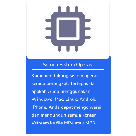
Semua Sistem Operasi
Kami mendukung sistem operasi
semua perangkat. Terlepas dari
apakah Anda menggunakan
Windows, Mac, Linux, Android,
iPhone, Anda dapat mengonversi
dan mengunduh semua konten
Vstream ke file MP4 atau MP3.