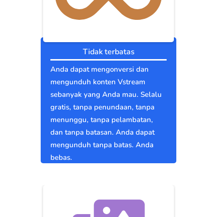
Tidak terbatas
Anda dapat mengonversi dan
mengunduh konten Vstream
sebanyak yang Anda mau. Selalu
gratis, tanpa penundaan, tanpa
menunggu, tanpa pelambatan,
dan tanpa batasan. Anda dapat
mengunduh tanpa batas. Anda
bebas.