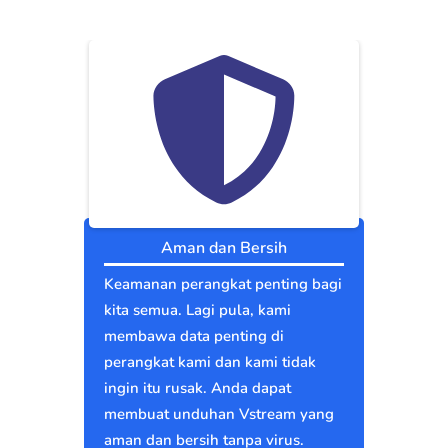
Aman dan Bersih
Keamanan perangkat penting bagi
kita semua. Lagi pula, kami
membawa data penting di
perangkat kami dan kami tidak
ingin itu rusak. Anda dapat
membuat unduhan Vstream yang
aman dan bersih tanpa virus.