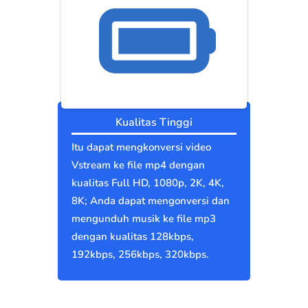
Kualitas Tinggi
Itu dapat mengkonversi video
Vstream ke file mp4 dengan
kualitas Full HD, 1080p, 2K, 4K,
8K; Anda dapat mengonversi dan
mengunduh musik ke file mp3
dengan kualitas 128kbps,
192kbps, 256kbps, 320kbps.