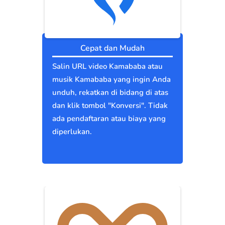
Cepat dan Mudah
Salin URL video Kamababa atau
musik Kamababa yang ingin Anda
unduh, rekatkan di bidang di atas
dan klik tombol "Konversi". Tidak
ada pendaftaran atau biaya yang
diperlukan.