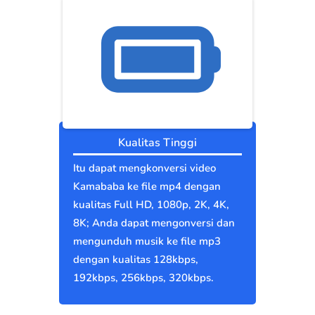
Kualitas Tinggi
Itu dapat mengkonversi video
Kamababa ke file mp4 dengan
kualitas Full HD, 1080p, 2K, 4K,
8K; Anda dapat mengonversi dan
mengunduh musik ke file mp3
dengan kualitas 128kbps,
192kbps, 256kbps, 320kbps.