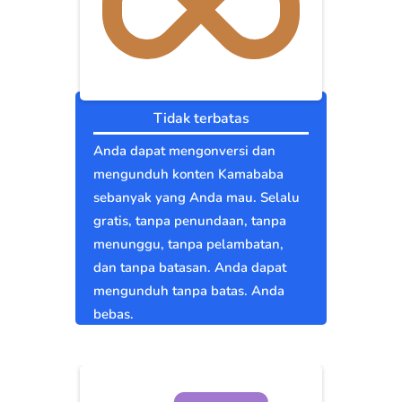
Tidak terbatas
Anda dapat mengonversi dan
mengunduh konten Kamababa
sebanyak yang Anda mau. Selalu
gratis, tanpa penundaan, tanpa
menunggu, tanpa pelambatan,
dan tanpa batasan. Anda dapat
mengunduh tanpa batas. Anda
bebas.