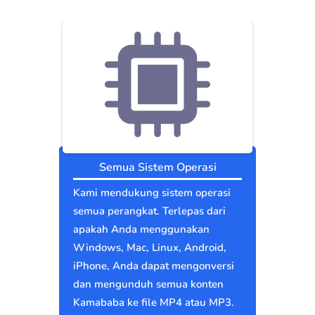
Semua Sistem Operasi
Kami mendukung sistem operasi
semua perangkat. Terlepas dari
apakah Anda menggunakan
Windows, Mac, Linux, Android,
iPhone, Anda dapat mengonversi
dan mengunduh semua konten
Kamababa ke file MP4 atau MP3.