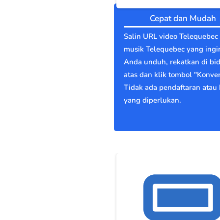
Cepat dan Mudah
Salin URL video Telequebec
musik Telequebec yang ingi
Anda unduh, rekatkan di bi
atas dan klik tombol "Konver
Tidak ada pendaftaran atau 
yang diperlukan.