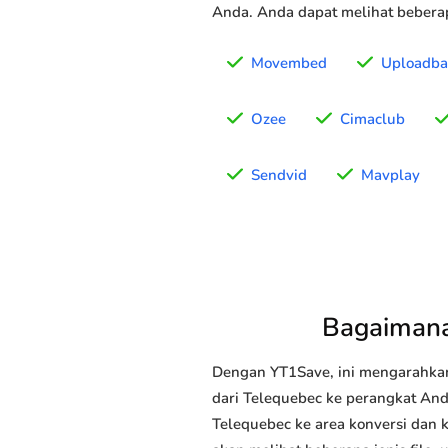
Anda. Anda dapat melihat beberap
Movembed
Uploadba
Ozee
Cimaclub
Sendvid
Mavplay
Bagaimana
Dengan YT1Save, ini mengarahka
dari Telequebec ke perangkat Anda
Telequebec ke area konversi dan 