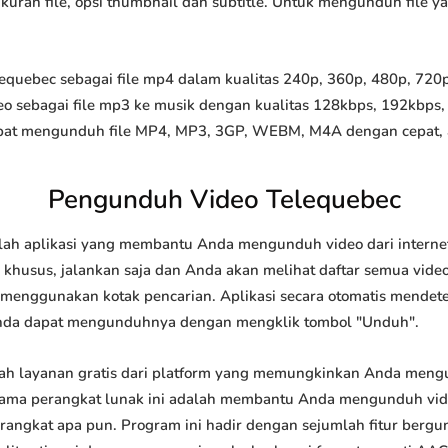
 ukuran file, opsi thumbnail dan subtitle. Untuk mengunduh file 
uebec sebagai file mp4 dalam kualitas 240p, 360p, 480p, 720p, 
o sebagai file mp3 ke musik dengan kualitas 128kbps, 192kbps,
at mengunduh file MP4, MP3, 3GP, WEBM, M4A dengan cepat, and
Pengunduh Video Telequebec
ah aplikasi yang membantu Anda mengunduh video dari internet
khusus, jalankan saja dan Anda akan melihat daftar semua video 
u menggunakan kotak pencarian. Aplikasi secara otomatis mendet
nda dapat mengunduhnya dengan mengklik tombol "Unduh".
h layanan gratis dari platform yang memungkinkan Anda men
tama perangkat lunak ini adalah membantu Anda mengunduh vi
 perangkat apa pun. Program ini hadir dengan sejumlah fitur be