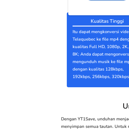
Kualitas Tinggi
Itu dapat mengkonversi vide
Telequebec ke file mp4 den
kualitas Full HD, 1080p, 2K,
8K; Anda dapat mengonvers
mengunduh musik ke file m
dengan kualitas 128kbps,
192kbps, 256kbps, 320kbps
U
Dengan YT1Save, unduhan menjadi
menyimpan semua tautan. Untuk me