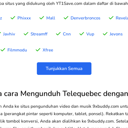
a situs yang didukung oleh YT1Save.com dalam daftar di bawah 
z
Phixxx
Mall
Denverbroncos
Revel
Javhiv
Streamff
Cnn
Vup
Jevons
Filmmodu
Xfree
Tunjukkan Semua
 cara Mengunduh Telequebec denga
n Anda ke situs pengunduhan video dan musik 9xbuddy.com u
 (perangkat pintar seperti komputer, tablet, ponsel). Rekatkan 
klik tombol konversi, Anda akan dialihkan ke 9xbuddy.com. Setel