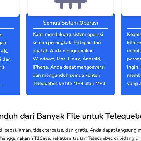
Semua Sistem Operasi
Kami mendukung sistem operasi
Keama
o
semua perangkat. Terlepas dari
kita s
gan
apakah Anda menggunakan
memba
 4K,
Windows, Mac, Linux, Android,
perang
i dan
iPhone, Anda dapat mengonversi
ingin 
p3
dan mengunduh semua konten
membu
Telequebec ke file MP4 atau MP3.
yang a
.
nduh dari Banyak File untuk Telequeb
 cepat, aman, tidak terbatas, dan gratis. Anda dapat langsung
nggunakan YT1Save, rekatkan tautan Telequebec di bidang di at