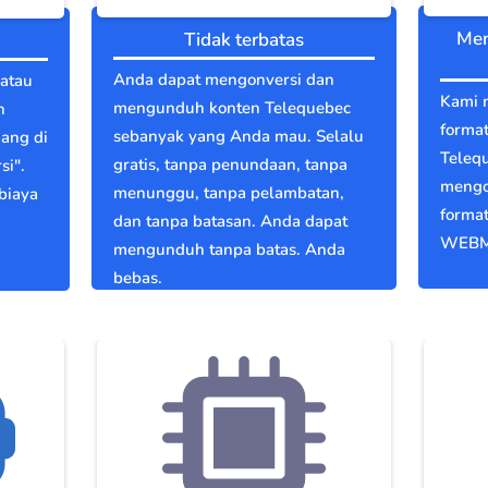
Men
Tidak terbatas
Anda dapat mengonversi dan
 atau
Kami 
mengunduh konten Telequebec
n
format
sebanyak yang Anda mau. Selalu
dang di
Teleq
gratis, tanpa penundaan, tanpa
si".
mengo
menunggu, tanpa pelambatan,
biaya
format
dan tanpa batasan. Anda dapat
WEBM
mengunduh tanpa batas. Anda
bebas.