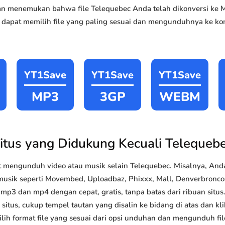
akan menemukan bahwa file Telequebec Anda telah dikonversi k
 dapat memilih file yang paling sesuai dan mengunduhnya ke kom
YT1Save
YT1Save
YT1Save
MP3
3GP
WEBM
itus yang Didukung Kecuali Telequeb
 mengunduh video atau musik selain Telequebec. Misalnya, An
musik seperti Movembed, Uploadbaz, Phixxx, Mall, Denverbroncos,
p3 dan mp4 dengan cepat, gratis, tanpa batas dari ribuan sit
situs, cukup tempel tautan yang disalin ke bidang di atas dan kli
lih format file yang sesuai dari opsi unduhan dan mengunduh file