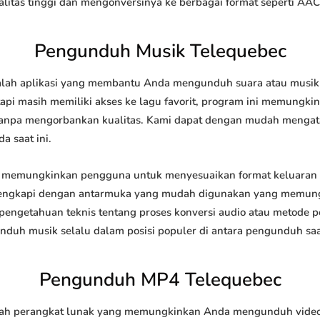
tas tinggi dan mengonversinya ke berbagai format seperti AAC
Pengunduh Musik Telequebec
ah aplikasi yang membantu Anda mengunduh suara atau musik da
api masih memiliki akses ke lagu favorit, program ini memungk
l tanpa mengorbankan kualitas. Kami dapat dengan mudah meng
a saat ini.
memungkinkan pengguna untuk menyesuaikan format keluaran 
 dilengkapi dengan antarmuka yang mudah digunakan yang memung
engetahuan teknis tentang proses konversi audio atau metode
h musik selalu dalam posisi populer di antara pengunduh saat
Pengunduh MP4 Telequebec
h perangkat lunak yang memungkinkan Anda mengunduh video da