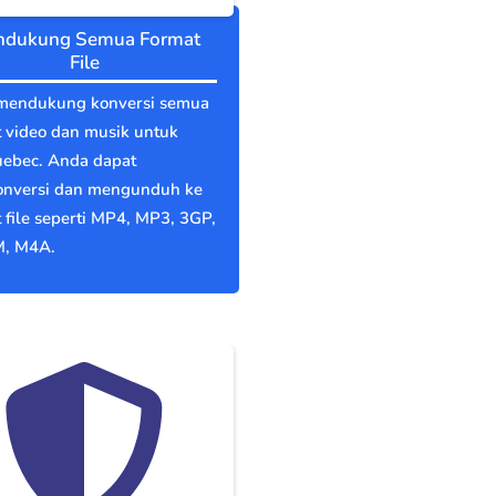
dukung Semua Format
File
mendukung konversi semua
 video dan musik untuk
uebec. Anda dapat
nversi dan mengunduh ke
 file seperti MP4, MP3, 3GP,
, M4A.