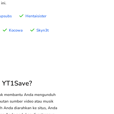
ini.
upsubs
Hentaisister
Kocowa
Skyn3t
n YT1Save?
ntuk membantu Anda mengunduh
tautan sumber video atau musik
ah Anda diarahkan ke situs, Anda