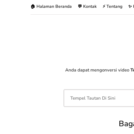
🏠 Halaman Beranda
💬 Kontak
⚡ Tentang
✨ 
Anda dapat mengonversi video
T
Bag