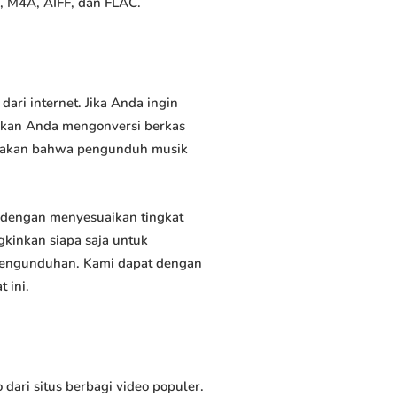
, M4A, AIFF, dan FLAC.
ri internet. Jika Anda ingin
inkan Anda mengonversi berkas
atakan bahwa pengunduh musik
dengan menyesuaikan tingkat
kinkan siapa saja untuk
 pengunduhan. Kami dapat dengan
 ini.
ri situs berbagi video populer.