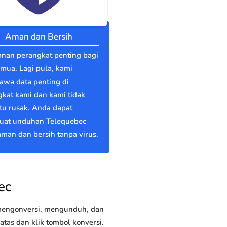
Aman dan Bersih
nan perangkat penting bagi
emua. Lagi pula, kami
wa data penting di
kat kami dan kami tidak
itu rusak. Anda dapat
at unduhan Telequebec
man dan bersih tanpa virus.
ec
 mengonversi, mengunduh, dan
as dan klik tombol konversi.