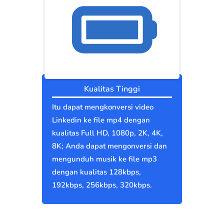
Kualitas Tinggi
Itu dapat mengkonversi video
Linkedin ke file mp4 dengan
kualitas Full HD, 1080p, 2K, 4K,
8K; Anda dapat mengonversi dan
mengunduh musik ke file mp3
dengan kualitas 128kbps,
192kbps, 256kbps, 320kbps.