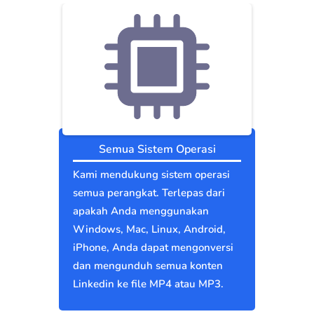
Semua Sistem Operasi
Kami mendukung sistem operasi
semua perangkat. Terlepas dari
apakah Anda menggunakan
Windows, Mac, Linux, Android,
iPhone, Anda dapat mengonversi
dan mengunduh semua konten
Linkedin ke file MP4 atau MP3.