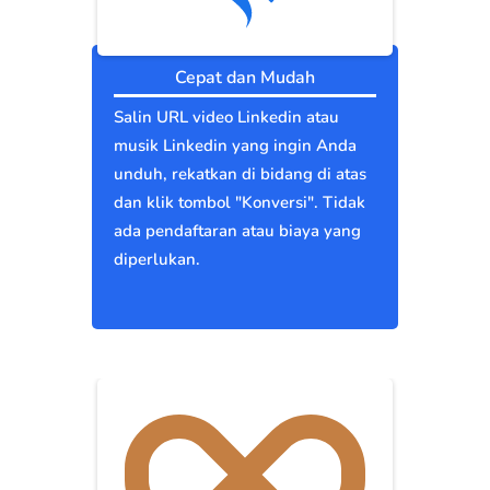
Cepat dan Mudah
Salin URL video Linkedin atau
musik Linkedin yang ingin Anda
unduh, rekatkan di bidang di atas
dan klik tombol "Konversi". Tidak
ada pendaftaran atau biaya yang
diperlukan.