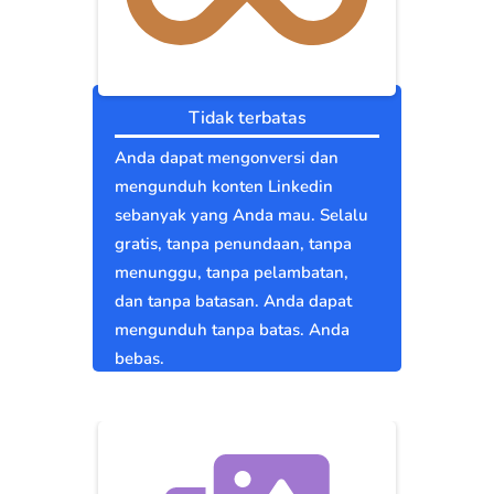
Tidak terbatas
Anda dapat mengonversi dan
mengunduh konten Linkedin
sebanyak yang Anda mau. Selalu
gratis, tanpa penundaan, tanpa
menunggu, tanpa pelambatan,
dan tanpa batasan. Anda dapat
mengunduh tanpa batas. Anda
bebas.