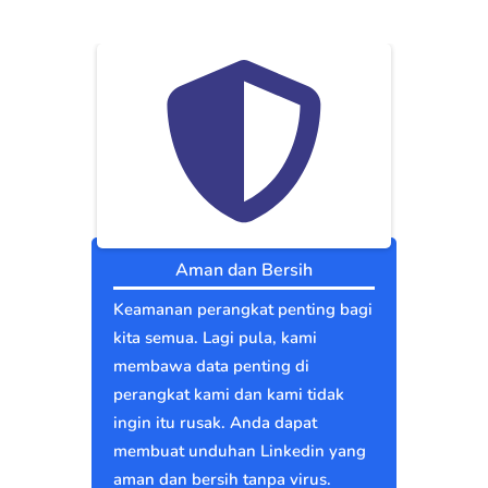
Aman dan Bersih
Keamanan perangkat penting bagi
kita semua. Lagi pula, kami
membawa data penting di
perangkat kami dan kami tidak
ingin itu rusak. Anda dapat
membuat unduhan Linkedin yang
aman dan bersih tanpa virus.