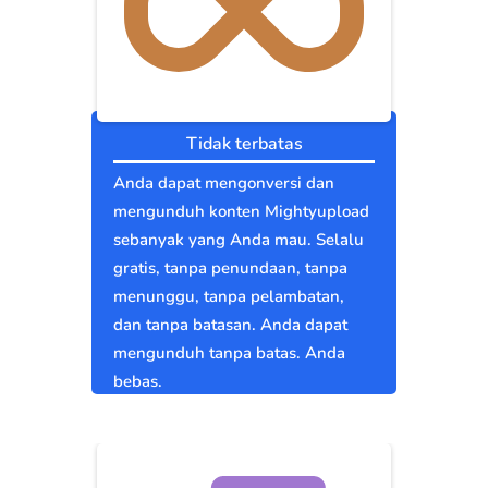
Tidak terbatas
Anda dapat mengonversi dan
mengunduh konten Mightyupload
sebanyak yang Anda mau. Selalu
gratis, tanpa penundaan, tanpa
menunggu, tanpa pelambatan,
dan tanpa batasan. Anda dapat
mengunduh tanpa batas. Anda
bebas.