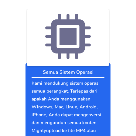
Semua Sistem Operasi
Kami mendukung sistem operasi
semua perangkat. Terlepas dari
apakah Anda menggunakan
Windows, Mac, Linux, Android,
iPhone, Anda dapat mengonversi
dan mengunduh semua konten
Mightyupload ke file MP4 atau