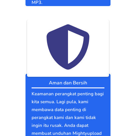
MP3.
Aman dan Bersih
Keamanan perangkat penting bagi
kita semua. Lagi pula, kami
membawa data penting di
perangkat kami dan kami tidak
ingin itu rusak. Anda dapat
membuat unduhan Mightyupload