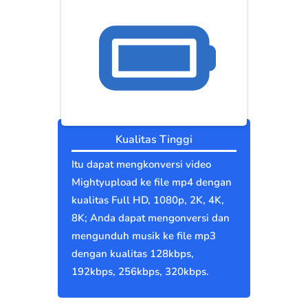
Kualitas Tinggi
Itu dapat mengkonversi video
Mightyupload ke file mp4 dengan
kualitas Full HD, 1080p, 2K, 4K,
8K; Anda dapat mengonversi dan
mengunduh musik ke file mp3
dengan kualitas 128kbps,
192kbps, 256kbps, 320kbps.