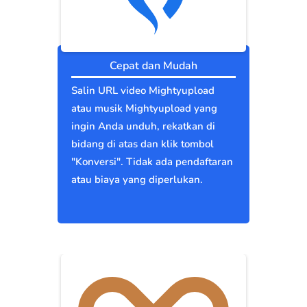
Cepat dan Mudah
Salin URL video Mightyupload
atau musik Mightyupload yang
ingin Anda unduh, rekatkan di
bidang di atas dan klik tombol
"Konversi". Tidak ada pendaftaran
atau biaya yang diperlukan.