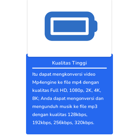
Kualitas Tinggi
Itu dapat mengkonversi video
Mp4engine ke file mp4 dengan
kualitas Full HD, 1080p, 2K, 4K,
8K; Anda dapat mengonversi dan
mengunduh musik ke file mp3
dengan kualitas 128kbps,
192kbps, 256kbps, 320kbps.