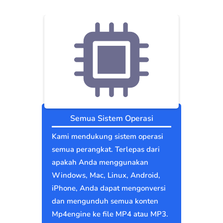
Semua Sistem Operasi
Kami mendukung sistem operasi
semua perangkat. Terlepas dari
apakah Anda menggunakan
Windows, Mac, Linux, Android,
iPhone, Anda dapat mengonversi
dan mengunduh semua konten
Mp4engine ke file MP4 atau MP3.