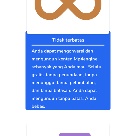
Tidak terbatas
Anda dapat mengonversi dan
mengunduh konten Mp4engine
sebanyak yang Anda mau. Selalu
gratis, tanpa penundaan, tanpa
menunggu, tanpa pelambatan,
dan tanpa batasan. Anda dapat
mengunduh tanpa batas. Anda
bebas.