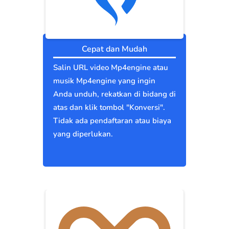
Cepat dan Mudah
Salin URL video Mp4engine atau
musik Mp4engine yang ingin
Anda unduh, rekatkan di bidang di
atas dan klik tombol "Konversi".
Tidak ada pendaftaran atau biaya
yang diperlukan.