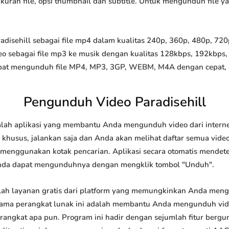
 ukuran file, opsi thumbnail dan subtitle. Untuk mengunduh file 
sehill sebagai file mp4 dalam kualitas 240p, 360p, 480p, 720p,
o sebagai file mp3 ke musik dengan kualitas 128kbps, 192kbps,
at mengunduh file MP4, MP3, 3GP, WEBM, M4A dengan cepat, and
Pengunduh Video Paradisehill
lah aplikasi yang membantu Anda mengunduh video dari interne
khusus, jalankan saja dan Anda akan melihat daftar semua video 
u menggunakan kotak pencarian. Aplikasi secara otomatis mendet
nda dapat mengunduhnya dengan mengklik tombol "Unduh".
lah layanan gratis dari platform yang memungkinkan Anda me
tama perangkat lunak ini adalah membantu Anda mengunduh vi
 perangkat apa pun. Program ini hadir dengan sejumlah fitur be