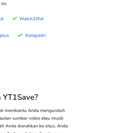
ini.
hd
Watch32hd
eplus
Xomgiaitri
n YT1Save?
ntuk membantu Anda mengunduh
 tautan sumber video atau musik
lah Anda diarahkan ke situs, Anda