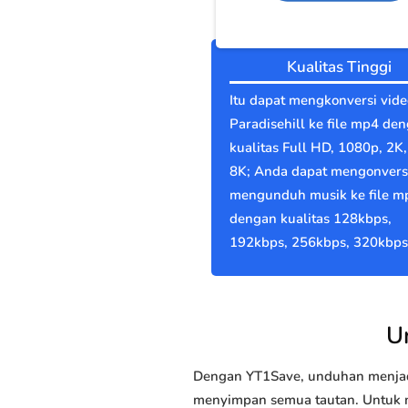
Kualitas Tinggi
Itu dapat mengkonversi vide
Paradisehill ke file mp4 de
kualitas Full HD, 1080p, 2K,
8K; Anda dapat mengonvers
mengunduh musik ke file m
dengan kualitas 128kbps,
192kbps, 256kbps, 320kbps
U
Dengan YT1Save, unduhan menjadi
menyimpan semua tautan. Untuk me