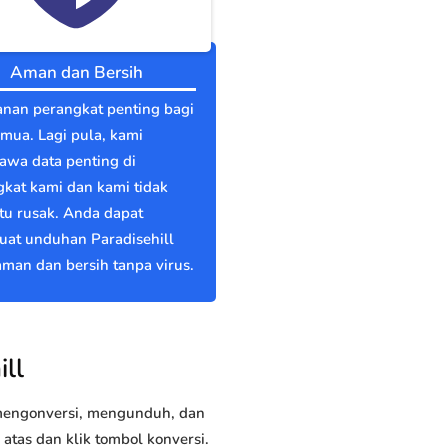
Aman dan Bersih
nan perangkat penting bagi
emua. Lagi pula, kami
wa data penting di
kat kami dan kami tidak
itu rusak. Anda dapat
at unduhan Paradisehill
man dan bersih tanpa virus.
ll
 mengonversi, mengunduh, dan
tas dan klik tombol konversi.