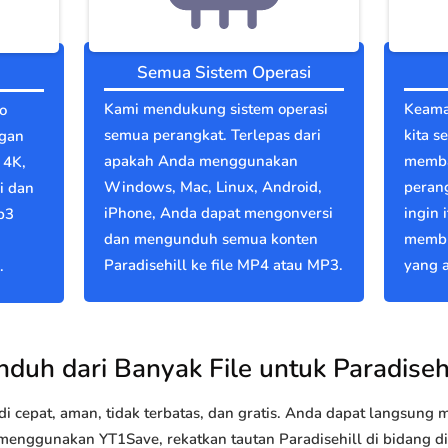
Semua Sistem Operasi
Kami mendukung sistem operasi
Keama
o
semua perangkat. Terlepas dari
kita s
ngan
apakah Anda menggunakan
memba
 4K,
Windows, Mac, Linux, Android,
perang
i dan
iPhone, Anda dapat mengonversi
ingin 
p3
dan mengunduh semua konten
membu
Paradisehill ke file MP4 atau MP3.
yang a
.
nduh dari Banyak File untuk Paradisehi
 cepat, aman, tidak terbatas, dan gratis. Anda dapat langsung
nggunakan YT1Save, rekatkan tautan Paradisehill di bidang di a