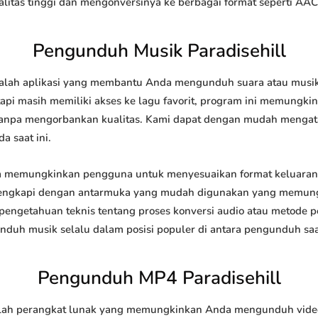
tas tinggi dan mengonversinya ke berbagai format seperti AAC
Pengunduh Musik Paradisehill
lah aplikasi yang membantu Anda mengunduh suara atau musik da
api masih memiliki akses ke lagu favorit, program ini memungk
l tanpa mengorbankan kualitas. Kami dapat dengan mudah meng
a saat ini.
a memungkinkan pengguna untuk menyesuaikan format keluaran
 dilengkapi dengan antarmuka yang mudah digunakan yang memung
engetahuan teknis tentang proses konversi audio atau metode
h musik selalu dalam posisi populer di antara pengunduh saat
Pengunduh MP4 Paradisehill
ah perangkat lunak yang memungkinkan Anda mengunduh video d