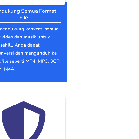
dukung Semua Format
File
mendukung konversi semua
 video dan musik untuk
sehill. Anda dapat
nversi dan mengunduh ke
 file seperti MP4, MP3, 3GP,
, M4A.