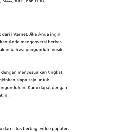
, M4A, AIFF, dan FLAC.
ri internet. Jika Anda ingin
inkan Anda mengonversi berkas
atakan bahwa pengunduh musik
 dengan menyesuaikan tingkat
kinkan siapa saja untuk
 pengunduhan. Kami dapat dengan
 ini.
ari situs berbagi video populer.