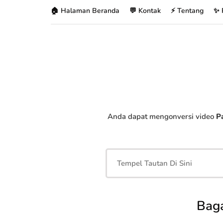
🏠 Halaman Beranda
💬 Kontak
⚡ Tentang
✨ 
Anda dapat mengonversi video
Pa
Baga