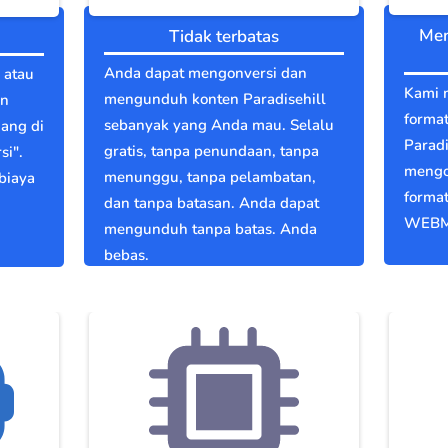
Men
Tidak terbatas
Anda dapat mengonversi dan
 atau
Kami 
mengunduh konten Paradisehill
in
format
sebanyak yang Anda mau. Selalu
dang di
Paradi
gratis, tanpa penundaan, tanpa
si".
mengo
menunggu, tanpa pelambatan,
biaya
format
dan tanpa batasan. Anda dapat
WEBM
mengunduh tanpa batas. Anda
bebas.