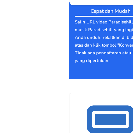
Cepat dan Mudah
Salin URL video Paradisehill
musik Paradisehill yang ing
Anda unduh, rekatkan di bi
atas dan klik tombol "Konver
Tidak ada pendaftaran atau 
yang diperlukan.