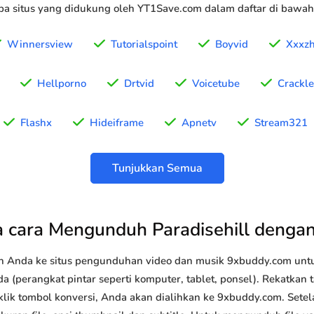
a situs yang didukung oleh YT1Save.com dalam daftar di bawah 
Winnersview
Tutorialspoint
Boyvid
Xxxz
Hellporno
Drtvid
Voicetube
Crackl
Flashx
Hideiframe
Apnetv
Stream321
Tunjukkan Semua
 cara Mengunduh Paradisehill denga
n Anda ke situs pengunduhan video dan musik 9xbuddy.com u
da (perangkat pintar seperti komputer, tablet, ponsel). Rekatkan
 klik tombol konversi, Anda akan dialihkan ke 9xbuddy.com. Sete