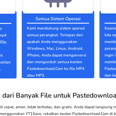
Semua Sistem Operasi
Kami mendukung sistem operasi
Keama
o
semua perangkat. Terlepas dari
kita s
 mp4
apakah Anda menggunakan
memba
80p,
Windows, Mac, Linux, Android,
perang
iPhone, Anda dapat mengonversi
ingin 
uh
dan mengunduh semua konten
membu
alitas
Pastedownload.Com ke file MP4
Paste
,
atau MP3.
dan be
 dari Banyak File untuk Pastedownlo
 cepat, aman, tidak terbatas, dan gratis. Anda dapat langsung
enggunakan YT1Save, rekatkan tautan Pastedownload.Com di bid