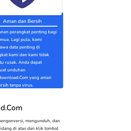
Aman dan Bersih
nan perangkat penting bagi
emua. Lagi pula, kami
wa data penting di
kat kami dan kami tidak
itu rusak. Anda dapat
at unduhan
download.Com yang aman
rsih tanpa virus.
ad.Com
 mengonversi, mengunduh, dan
ang di atas dan klik tombol