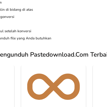
m
in di bidang di atas
ngonversi
ul setelah konversi
nduh file yang Anda butuhkan
engunduh Pastedownload.Com Terba