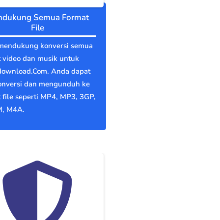
dukung Semua Format
File
mendukung konversi semua
 video dan musik untuk
download.Com. Anda dapat
nversi dan mengunduh ke
 file seperti MP4, MP3, 3GP,
, M4A.