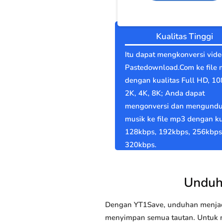
Kualitas Tinggi
Itu dapat mengkonversi vide
Pastedownload.Com ke file
dengan kualitas Full HD, 10
2K, 4K, 8K; Anda dapat
mengonversi dan mengund
musik ke file mp3 dengan ku
128kbps, 192kbps, 256kbps
320kbps.
Unduh
Dengan YT1Save, unduhan menjadi
menyimpan semua tautan. Untuk m