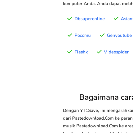
komputer Anda. Anda dapat meliha
Dbsuperonline
Asian
Pocomu
Genyoutube
Flashx
Videospider
Bagaimana ca
Dengan YT1Save, ini mengarahka
dari Pastedownload.Com ke perang
musik Pastedownload.Com ke area 