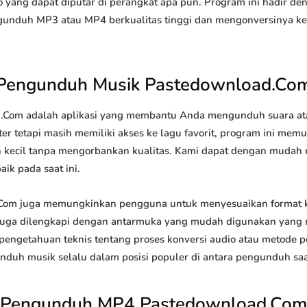
 yang dapat diputar di perangkat apa pun. Program ini hadir de
duh MP3 atau MP4 berkualitas tinggi dan mengonversinya ke b
Pengunduh Musik Pastedownload.Co
om adalah aplikasi yang membantu Anda mengunduh suara atau 
r tetapi masih memiliki akses ke lagu favorit, program ini me
ih kecil tanpa mengorbankan kualitas. Kami dapat dengan mud
ik pada saat ini.
om juga memungkinkan pengguna untuk menyesuaikan format 
tu juga dilengkapi dengan antarmuka yang mudah digunakan yang
engetahuan teknis tentang proses konversi audio atau metode
h musik selalu dalam posisi populer di antara pengunduh saat
Pengunduh MP4 Pastedownload.Co