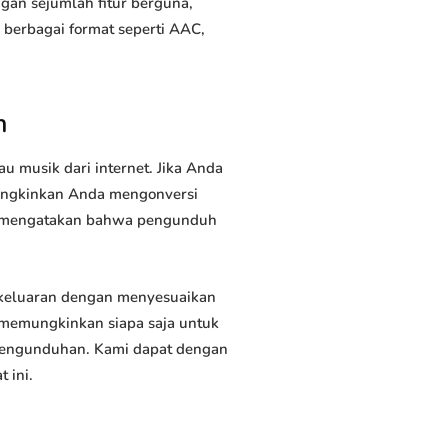
ngan sejumlah fitur berguna,
erbagai format seperti AAC,
m
musik dari internet. Jika Anda
mungkinkan Anda mengonversi
ah mengatakan bahwa pengunduh
keluaran dengan menyesuaikan
 memungkinkan siapa saja untuk
 pengunduhan. Kami dapat dengan
 ini.
m