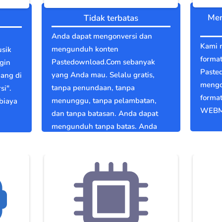
Men
Tidak terbatas
Anda dapat mengonversi dan
Kami 
mengunduh konten
sik
format
Pastedownload.Com sebanyak
gin
Paste
yang Anda mau. Selalu gratis,
dang di
mengo
tanpa penundaan, tanpa
si".
format
menunggu, tanpa pelambatan,
biaya
WEBM
dan tanpa batasan. Anda dapat
mengunduh tanpa batas. Anda
bebas.