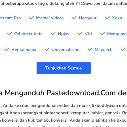
t beberapa situs yang didukung oleh YT1Save.com dalam daftar 
stream.Pro
Iframe1videos
Hostyour
Xuka
Celebsroulette
Hpjav
Vid
Momplaye
Hentaimama
Universalecho
Mewatch
Tunjukkan Semua
ra Mengunduh Pastedownload.Com de
n Anda ke situs pengunduhan video dan musik 9xbuddy.com u
kat Anda (perangkat pintar seperti komputer, tablet, ponsel). R
konversi dan klik tombol konversi, Anda akan dialihkan ke 9xb