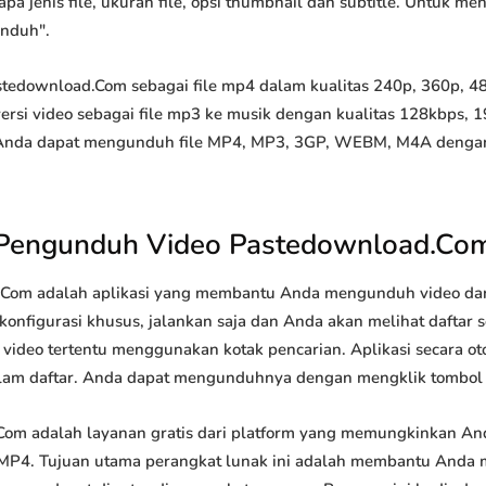
apa jenis file, ukuran file, opsi thumbnail dan subtitle. Untuk 
unduh".
download.Com sebagai file mp4 dalam kualitas 240p, 360p, 480p
rsi video sebagai file mp3 ke musik dengan kualitas 128kbps, 
 Anda dapat mengunduh file MP4, MP3, 3GP, WEBM, M4A dengan ce
Pengunduh Video Pastedownload.Co
om adalah aplikasi yang membantu Anda mengunduh video dari 
onfigurasi khusus, jalankan saja dan Anda akan melihat daftar s
i video tertentu menggunakan kotak pencarian. Aplikasi secara o
lam daftar. Anda dapat mengunduhnya dengan mengklik tombol
m adalah layanan gratis dari platform yang memungkinkan A
P4. Tujuan utama perangkat lunak ini adalah membantu Anda