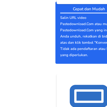
Cepat dan Mudah
Salin URL video
Pastedownload.Com atau mu
Pastedownload.Com yang in
Anda unduh, rekatkan di bi
atas dan klik tombol "Konver
Tidak ada pendaftaran atau 
yang diperlukan.