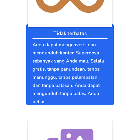
Tidak terbatas
Anda dapat mengonversi dan
mengunduh konten Supernova
sebanyak yang Anda mau. Selalu
gratis, tanpa penundaan, tanpa
menunggu, tanpa pelambatan,
dan tanpa batasan. Anda dapat
mengunduh tanpa batas. Anda
bebas.