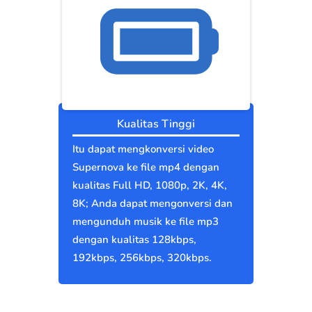
Kualitas Tinggi
Itu dapat mengkonversi video
Supernova ke file mp4 dengan
kualitas Full HD, 1080p, 2K, 4K,
8K; Anda dapat mengonversi dan
mengunduh musik ke file mp3
dengan kualitas 128kbps,
192kbps, 256kbps, 320kbps.