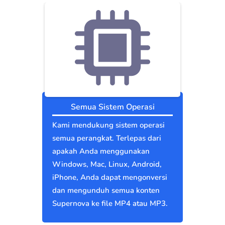
Semua Sistem Operasi
Kami mendukung sistem operasi
semua perangkat. Terlepas dari
apakah Anda menggunakan
Windows, Mac, Linux, Android,
iPhone, Anda dapat mengonversi
dan mengunduh semua konten
Supernova ke file MP4 atau MP3.