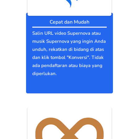
Cepat dan Mudah
Salin URL video Supernova atau
musik Supernova yang ingin Anda
unduh, rekatkan di bidang di atas
dan klik tombol "Konversi". Tidak
ada pendaftaran atau biaya yang
diperlukan.