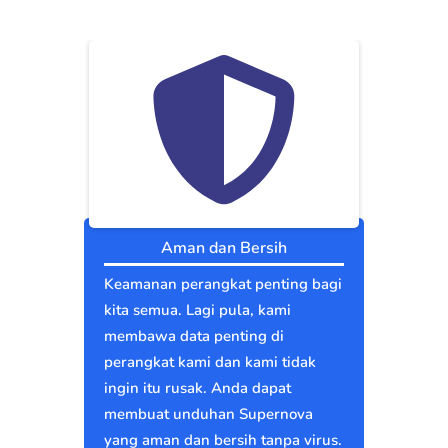
Aman dan Bersih
Keamanan perangkat penting bagi
kita semua. Lagi pula, kami
membawa data penting di
perangkat kami dan kami tidak
ingin itu rusak. Anda dapat
membuat unduhan Supernova
yang aman dan bersih tanpa virus.