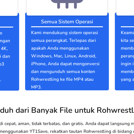
Semua Sistem Operasi
Kami mendukung sistem operasi
Keama
o
semua perangkat. Terlepas dari
kita s
engan
apakah Anda menggunakan
memba
 4K,
Windows, Mac, Linux, Android,
perang
i dan
iPhone, Anda dapat mengonversi
ingin 
p3
dan mengunduh semua konten
membu
Rohwrestling ke file MP4 atau
yang a
.
MP3.
duh dari Banyak File untuk Rohwrestl
 cepat, aman, tidak terbatas, dan gratis. Anda dapat langsung
nggunakan YT1Save, rekatkan tautan Rohwrestling di bidang di 