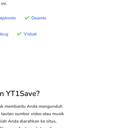
ini.
tphimtv
Deamtv
obug
Vidsat
an YT1Save?
ntuk membantu Anda mengunduh
n tautan sumber video atau musik
lah Anda diarahkan ke situs,