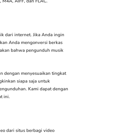
, M4A, AIFF, dan FLAC.
ari internet. Jika Anda ingin
inkan Anda mengonversi berkas
atakan bahwa pengunduh musik
n dengan menyesuaikan tingkat
kinkan siapa saja untuk
 pengunduhan. Kami dapat dengan
 ini.
dari situs berbagi video