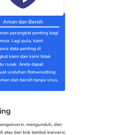
Aman dan Bersih
nan perangkat penting bagi
emua. Lagi pula, kami
wa data penting di
kat kami dan kami tidak
itu rusak. Anda dapat
at unduhan Rohwrestling
man dan bersih tanpa virus.
ing
 mengonversi, mengunduh, dan
atas dan klik tombol konversi.