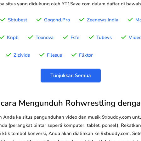
a situs yang didukung oleh YT1Save.com dalam daftar di bawah 
Sbtubest
Gogohd.Pro
Zeenews.India
Mo
Knpb
Toonova
Fsfe
Tubevs
Vide
Zizivids
Filesus
Flixtor
Tunjukkan Semua
cara Mengunduh Rohwrestling deng
n Anda ke situs pengunduhan video dan musik 9xbuddy.com u
da (perangkat pintar seperti komputer, tablet, ponsel). Rekatka
 klik tombol konversi, Anda akan dialihkan ke 9xbuddy.com. Sete