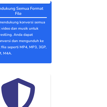
dukung Semua Format
File
mendukung konversi semua
 video dan musik untuk
estling. Anda dapat
nversi dan mengunduh ke
 file seperti MP4, MP3, 3GP,
, M4A.