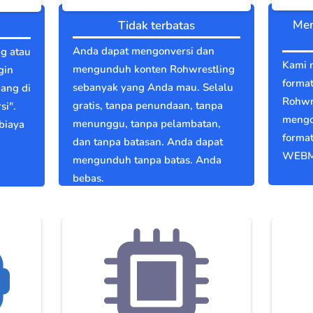
Men
Tidak terbatas
Anda dapat mengonversi dan
ng atau
Kami 
mengunduh konten Rohwrestling
gin
format
sebanyak yang Anda mau. Selalu
dang di
Rohwr
gratis, tanpa penundaan, tanpa
si".
mengo
menunggu, tanpa pelambatan,
biaya
format
dan tanpa batasan. Anda dapat
WEBM
mengunduh tanpa batas. Anda
bebas.