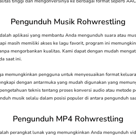
tas tinggi dan mengonversinya ke berbagai format seperti AAC
Pengunduh Musik Rohwrestling
alah aplikasi yang membantu Anda mengunduh suara atau musik d
api masih memiliki akses ke lagu favorit, program ini memungk
l tanpa mengorbankan kualitas. Kami dapat dengan mudah meng
a saat ini.
a memungkinkan pengguna untuk menyesuaikan format keluara
 dilengkapi dengan antarmuka yang mudah digunakan yang memung
engetahuan teknis tentang proses konversi audio atau metode
h musik selalu dalam posisi populer di antara pengunduh saat
Pengunduh MP4 Rohwrestling
lah perangkat lunak yang memungkinkan Anda mengunduh video 