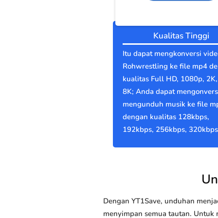
Kualitas Tinggi
Itu dapat mengkonversi vide
Rohwrestling ke file mp4 d
kualitas Full HD, 1080p, 2K,
8K; Anda dapat mengonvers
mengunduh musik ke file m
dengan kualitas 128kbps,
192kbps, 256kbps, 320kbps
Un
Dengan YT1Save, unduhan menjadi
menyimpan semua tautan. Untuk me