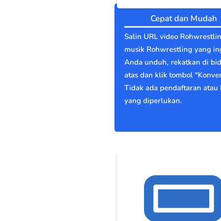
Cepat dan Mudah
Salin URL video Rohwrestli
musik Rohwrestling yang in
Anda unduh, rekatkan di bi
atas dan klik tombol "Konver
Tidak ada pendaftaran atau 
yang diperlukan.