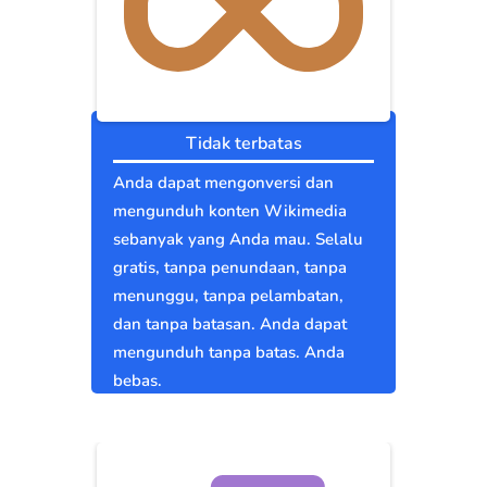
Tidak terbatas
Anda dapat mengonversi dan
mengunduh konten Wikimedia
sebanyak yang Anda mau. Selalu
gratis, tanpa penundaan, tanpa
menunggu, tanpa pelambatan,
dan tanpa batasan. Anda dapat
mengunduh tanpa batas. Anda
bebas.