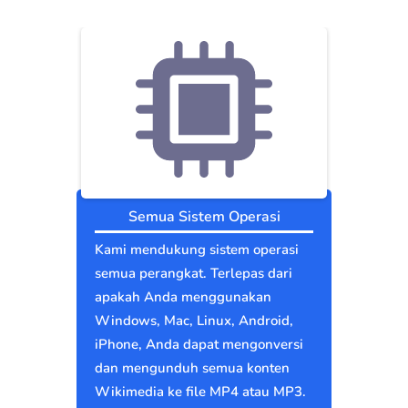
Semua Sistem Operasi
Kami mendukung sistem operasi
semua perangkat. Terlepas dari
apakah Anda menggunakan
Windows, Mac, Linux, Android,
iPhone, Anda dapat mengonversi
dan mengunduh semua konten
Wikimedia ke file MP4 atau MP3.