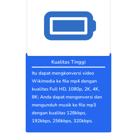
Kualitas Tinggi
Itu dapat mengkonversi video
Wikimedia ke file mp4 dengan
kualitas Full HD, 1080p, 2K, 4K,
8K; Anda dapat mengonversi dan
mengunduh musik ke file mp3
dengan kualitas 128kbps,
192kbps, 256kbps, 320kbps.