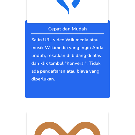
Cepat dan Mudah
Salin URL video Wikimedia atau
musik Wikimedia yang ingin Anda
unduh, rekatkan di bidang di atas
dan klik tombol "Konversi". Tidak
ada pendaftaran atau biaya yang
diperlukan.