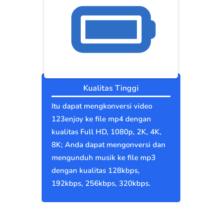
Kualitas Tinggi
Itu dapat mengkonversi video
123enjoy ke file mp4 dengan
kualitas Full HD, 1080p, 2K, 4K,
8K; Anda dapat mengonversi dan
mengunduh musik ke file mp3
dengan kualitas 128kbps,
192kbps, 256kbps, 320kbps.