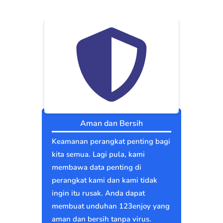
Aman dan Bersih
Keamanan perangkat penting bagi
kita semua. Lagi pula, kami
membawa data penting di
perangkat kami dan kami tidak
ingin itu rusak. Anda dapat
membuat unduhan 123enjoy yang
aman dan bersih tanpa virus.