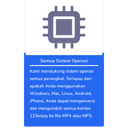
Semua Sistem Operasi
Kami mendukung sistem operasi
semua perangkat. Terlepas dari
apakah Anda menggunakan
Windows, Mac, Linux, Android,
iPhone, Anda dapat mengonversi
dan mengunduh semua konten
123enjoy ke file MP4 atau MP3.