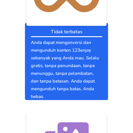
Tidak terbatas
Anda dapat mengonversi dan
mengunduh konten 123enjoy
sebanyak yang Anda mau. Selalu
gratis, tanpa penundaan, tanpa
menunggu, tanpa pelambatan,
dan tanpa batasan. Anda dapat
mengunduh tanpa batas. Anda
bebas.