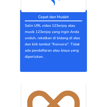
Cepat dan Mudah
Salin URL video 123enjoy atau
musik 123enjoy yang ingin Anda
unduh, rekatkan di bidang di atas
dan klik tombol "Konversi". Tidak
ada pendaftaran atau biaya yang
diperlukan.