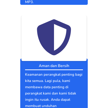
MP3.
Aman dan Bersih
Keamanan perangkat penting bagi
kita semua. Lagi pula, kami
membawa data penting di
perangkat kami dan kami tidak
ingin itu rusak. Anda dapat
membuat unduhan