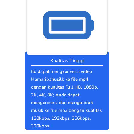
Kualitas Tinggi
Itu dapat mengkonversi video
Hamaribahusilk ke file mp4
dengan kualitas Full HD, 1080p,
2K, 4K, 8K; Anda dapat
mengonversi dan mengunduh
musik ke file mp3 dengan kualitas
128kbps, 192kbps, 256kbps,
320kbps.