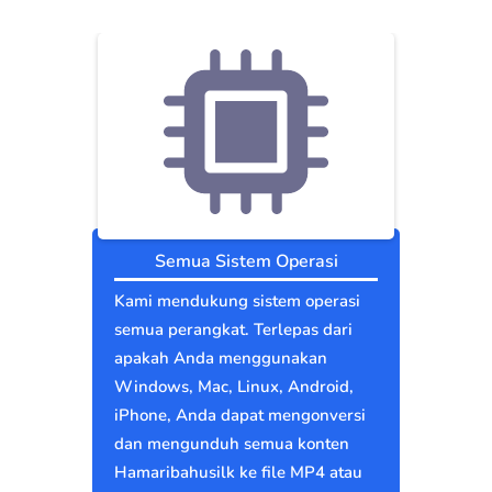
Semua Sistem Operasi
Kami mendukung sistem operasi
semua perangkat. Terlepas dari
apakah Anda menggunakan
Windows, Mac, Linux, Android,
iPhone, Anda dapat mengonversi
dan mengunduh semua konten
Hamaribahusilk ke file MP4 atau