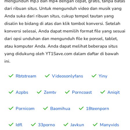
mengunduh mp3 dan mp4 dengan cepat, gratis, tanpa batas
dari ribuan situs. Untuk mengunduh video dan musik yang
Anda suka dari ribuan situs, cukup tempel tautan yang
disalin ke bidang di atas dan klik tombol konversi. Setelah
konversi selesai, Anda dapat memilih format file yang sesuai
dari opsi unduhan dan mengunduh file ke ponsel, tablet,
atau komputer Anda. Anda dapat melihat beberapa situs
yang didukung oleh YT1Save.com dalam daftar di bawah
ini.
Rbtstream
Videosonlyfans
Yiny
Azpbs
Zemtv
Porncoast
Aniqit
Pornicom
Baomihua
18teenporn
Idfl
33porno
Javkun
Manyvids