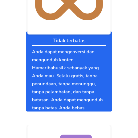
Tidak terbatas
Anda dapat mengonversi dan
mengunduh konten
Hamaribahusilk sebanyak yang
Anda mau. Selalu gratis, tanpa
penundaan, tanpa menunggu,
tanpa pelambatan, dan tanpa
batasan. Anda dapat mengunduh
tanpa batas. Anda bebas.