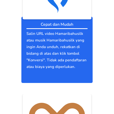
Cepat dan Mudah
Salin URL video Hamaribahusilk
atau musik Hamaribahusilk yang
ingin Anda unduh, rekatkan di
bidang di atas dan klik tombol
"Konversi". Tidak ada pendaftaran
atau biaya yang diperlukan.