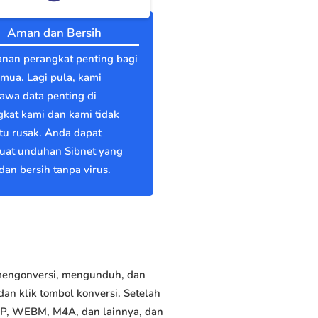
Aman dan Bersih
nan perangkat penting bagi
emua. Lagi pula, kami
wa data penting di
kat kami dan kami tidak
itu rusak. Anda dapat
at unduhan Sibnet yang
an bersih tanpa virus.
 mengonversi, mengunduh, dan
an klik tombol konversi. Setelah
GP, WEBM, M4A, dan lainnya, dan