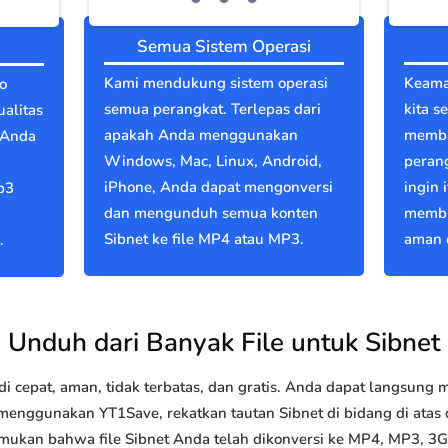
Semua Sistem Operasi
Kami mendukung sistem operasi
Keama
o
semua perangkat. Terlepas dari
kita s
ualitas
apakah Anda menggunakan
memba
 Anda
Windows, Mac, Linux, Android,
perang
iPhone, Anda dapat mengonversi
ingin 
p3
dan mengunduh semua konten
membu
Sibnet ke file MP4 atau MP3.
aman d
.
Unduh dari Banyak File untuk Sibnet
 cepat, aman, tidak terbatas, dan gratis. Anda dapat langsung
nggunakan YT1Save, rekatkan tautan Sibnet di bidang di atas d
emukan bahwa file Sibnet Anda telah dikonversi ke MP4, MP3, 3