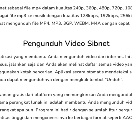
t sebagai file mp4 dalam kualitas 240p, 360p, 480p, 720p, 1080
agai file mp3 ke musik dengan kualitas 128kbps, 192kbps, 256k
at mengunduh file MP4, MP3, 3GP, WEBM, M4A dengan cepat, and
Pengunduh Video Sibnet
plikasi yang membantu Anda mengunduh video dari internet. Ini
us, jalankan saja dan Anda akan melihat daftar semua video yang
ggunakan kotak pencarian. Aplikasi secara otomatis mendeteksi 
nda dapat mengunduhnya dengan mengklik tombol "Unduh".
yanan gratis dari platform yang memungkinkan Anda mengund
tama perangkat lunak ini adalah membantu Anda mengunduh vi
 perangkat apa pun. Program ini hadir dengan sejumlah fitur be
tas tinggi dan mengonversinya ke berbagai format seperti AAC