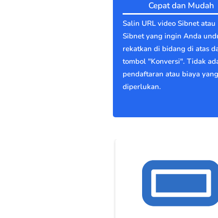
Cepat dan Mudah
Salin URL video Sibnet atau
Sibnet yang ingin Anda und
rekatkan di bidang di atas d
tombol "Konversi". Tidak ad
pendaftaran atau biaya yan
diperlukan.