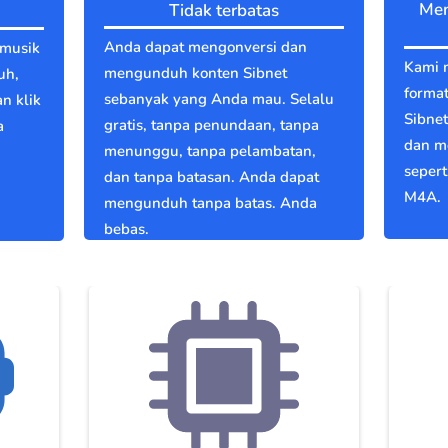
Men
Tidak terbatas
Anda dapat mengonversi dan
 musik
Kami 
mengunduh konten Sibnet
uh,
format
sebanyak yang Anda mau. Selalu
an klik
Sibne
gratis, tanpa penundaan, tanpa
a
dan m
menunggu, tanpa pelambatan,
g
seper
dan tanpa batasan. Anda dapat
M4A.
mengunduh tanpa batas. Anda
bebas.