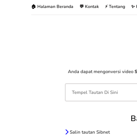
🏠 Halaman Beranda
💬 Kontak
⚡ Tentang
✨ 
Anda dapat mengonversi video
S
B
Salin tautan Sibnet