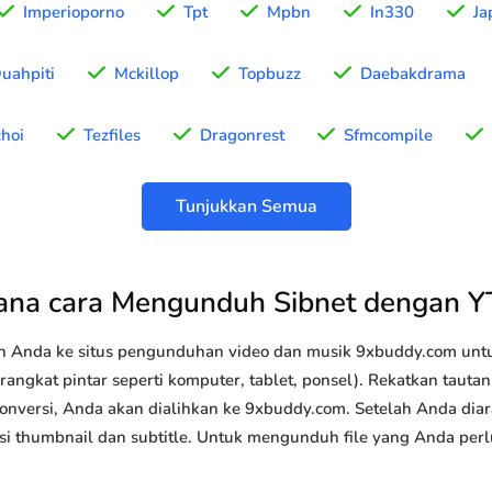
Imperioporno
Tpt
Mpbn
In330
Ja
uahpiti
Mckillop
Topbuzz
Daebakdrama
hoi
Tezfiles
Dragonrest
Sfmcompile
Tunjukkan Semua
na cara Mengunduh Sibnet dengan 
n Anda ke situs pengunduhan video dan musik 9xbuddy.com u
rangkat pintar seperti komputer, tablet, ponsel). Rekatkan tauta
konversi, Anda akan dialihkan ke 9xbuddy.com. Setelah Anda diar
 opsi thumbnail dan subtitle. Untuk mengunduh file yang Anda perl