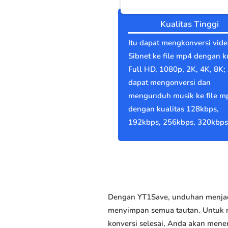
Kualitas Tinggi
Itu dapat mengkonversi vide
Sibnet ke file mp4 dengan k
Full HD, 1080p, 2K, 4K, 8K;
dapat mengonversi dan
mengunduh musik ke file m
dengan kualitas 128kbps,
192kbps, 256kbps, 320kbps
Dengan YT1Save, unduhan menjadi
menyimpan semua tautan. Untuk me
konversi selesai, Anda akan men