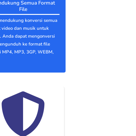
dukung Semua Format
File
mendukung konversi semua
 video dan musik untuk
t. Anda dapat mengonversi
engunduh ke format file
ti MP4, MP3, 3GP, WEBM,