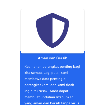
Aman dan Bersih
Keamanan perangkat penting bagi
kita semua. Lagi pula, kami
membawa data penting di
perangkat kami dan kami tidak
ingin itu rusak. Anda dapat
membuat unduhan Jizzbunker
yang aman dan bersih tanpa virus.