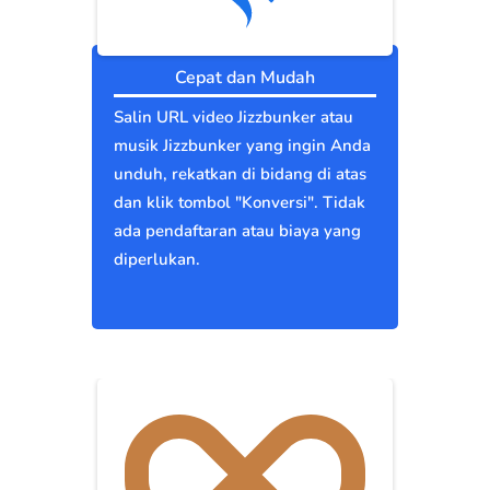
Cepat dan Mudah
Salin URL video Jizzbunker atau
musik Jizzbunker yang ingin Anda
unduh, rekatkan di bidang di atas
dan klik tombol "Konversi". Tidak
ada pendaftaran atau biaya yang
diperlukan.