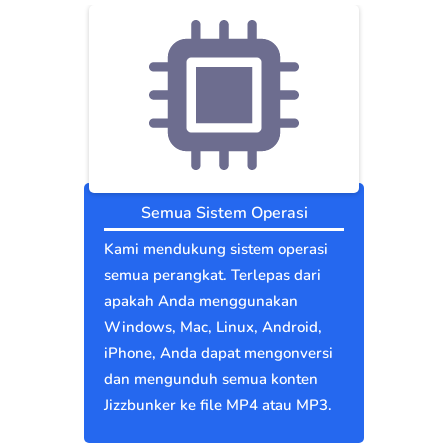
Semua Sistem Operasi
Kami mendukung sistem operasi
semua perangkat. Terlepas dari
apakah Anda menggunakan
Windows, Mac, Linux, Android,
iPhone, Anda dapat mengonversi
dan mengunduh semua konten
Jizzbunker ke file MP4 atau MP3.