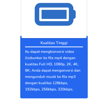
Kualitas Tinggi
Itu dapat mengkonversi video
Jizzbunker ke file mp4 dengan
kualitas Full HD, 1080p, 2K, 4K,
8K; Anda dapat mengonversi dan
mengunduh musik ke file mp3
dengan kualitas 128kbps,
192kbps, 256kbps, 320kbps.