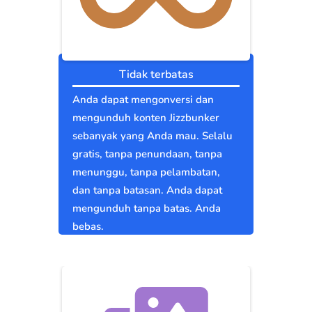
Tidak terbatas
Anda dapat mengonversi dan
mengunduh konten Jizzbunker
sebanyak yang Anda mau. Selalu
gratis, tanpa penundaan, tanpa
menunggu, tanpa pelambatan,
dan tanpa batasan. Anda dapat
mengunduh tanpa batas. Anda
bebas.